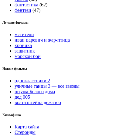
фантастика
(62)
фэнтези
(47)
Лучшие фильмы
мстители
иван царевич и жар-птица
хроника
защитник
морской бой
Новые фильмы
одноклассники 2
уличные танцы 3 — все звезды
штурм Белого дома
дед 005
врата штейна дежа вю
Киноафиша
Карта сайта
Стероиды