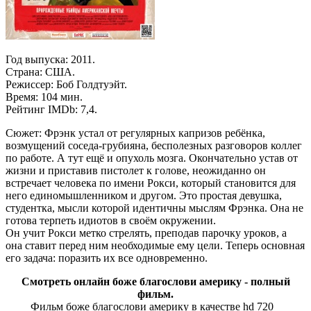
Год выпуска: 2011.
Страна: США.
Режиссер: Боб Голдтуэйт.
Время: 104 мин.
Рейтинг IMDb: 7,4.
Сюжет: Фрэнк устал от регулярных капризов ребёнка,
возмущений соседа-грубияна, бесполезных разговоров коллег
по работе. А тут ещё и опухоль мозга. Окончательно устав от
жизни и приставив пистолет к голове, неожиданно он
встречает человека по имени Рокси, который становится для
него единомышленником и другом. Это простая девушка,
студентка, мысли которой идентичны мыслям Фрэнка. Она не
готова терпеть идиотов в своём окружении.
Он учит Рокси метко стрелять, преподав парочку уроков, а
она ставит перед ним необходимые ему цели. Теперь основная
его задача: поразить их все одновременно.
Смотреть онлайн боже благослови америку - полный
фильм.
Фильм боже благослови америку в качестве hd 720