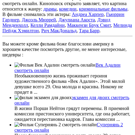
смотреть онлайн. Кинопоиск открыто заявляет, что картина
относится к жанру:
драмы
,
комедии
,
криминальные фильмы
.
В фильме снимались эти актеры:
Андреа Харпер
,
Гьюррин
Гарднер
,
Джоэль Мюррей
,
Джулиана Акоста
,
Дэвид
Менденхолл
,
Келли Рамдайни
,
Маккензи Брук Смит
,
Мелинда
Пейдж Хэмилтон
,
Рич МакДональд
,
Тара Барр
.
Вы можете кроме фильма боже благослови америку в
хорошем качестве посмотреть другие, не менее интересные,
шедевры :
Век Адалин
смотреть онлайн
Необыкновенную жизнь проживает героиня
художественного фильма «Век Адалин». Этой милой
девушке всего 29. Она молода и красива. Никому не
придет в ...
экзамен для двоих смотреть
онлайн
В жизни Порши Нейтон грядут перемены. В приемной
комиссии пристонского университета, где она работает,
ожидается перестановка кадров. Глава комиссии ...
Супернянь 2
смотреть онлайн