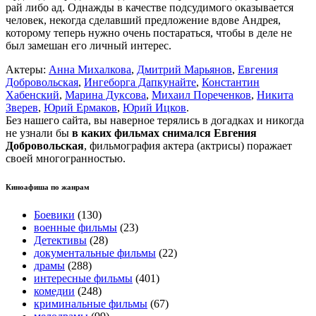
рай либо ад. Однажды в качестве подсудимого оказывается
человек, некогда сделавший предложение вдове Андрея,
которому теперь нужно очень постараться, чтобы в деле не
был замешан его личный интерес.
Актеры:
Анна Михалкова
,
Дмитрий Марьянов
,
Евгения
Добровольская
,
Ингеборга Дапкунайте
,
Константин
Хабенский
,
Марина Дуксова
,
Михаил Пореченков
,
Никита
Зверев
,
Юрий Ермаков
,
Юрий Ицков
.
Без нашего сайта, вы наверное терялись в догадках и никогда
не узнали бы
в каких фильмах снимался Евгения
Добровольская
, фильмография актера (актрисы) поражает
своей многогранностью.
Киноафиша по жанрам
Боевики
(130)
военные фильмы
(23)
Детективы
(28)
документальные фильмы
(22)
драмы
(288)
интересные фильмы
(401)
комедии
(248)
криминальные фильмы
(67)