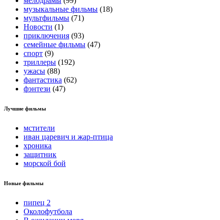
мелодрамы
(99)
музыкальные фильмы
(18)
мультфильмы
(71)
Новости
(1)
приключения
(93)
семейные фильмы
(47)
спорт
(9)
триллеры
(192)
ужасы
(88)
фантастика
(62)
фэнтези
(47)
Лучшие фильмы
мстители
иван царевич и жар-птица
хроника
защитник
морской бой
Новые фильмы
пипец 2
Околофутбола