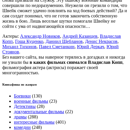
снова призвали на службу. Эту ошибку военные командиры
совершили по недоразумению. Неужели он грезили о том, что
Швейк сможет удачно повлиять на ход боевых действий? Да и
сам солдат понимал, что не готов закончить собственную
жизнь в бою. Лишь веселые шутки помогали Швейку не
сойти с ума от надвигающейся опасности…
Актеры:
Александр Новиков
,
Андрей Казанцев
,
Владислав
Копп
,
Гоша Куценко
,
Даниил Щебланов
,
Денис Некрасов
,
Михаил Тихонов
,
Павел Сметанкин
,
Юрий Деркач
,
Юрий
Стоянов
.
Без нашего сайта, вы наверное терялись в догадках и никогда
не узнали бы
в каких фильмах снимался Владислав Копп
,
фильмография актера (актрисы) поражает своей
многогранностью.
Киноафиша по жанрам
Боевики
(130)
военные фильмы
(23)
Детективы
(28)
документальные фильмы
(22)
драмы
(288)
интересные фильмы
(401)
комедии
(248)