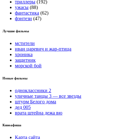
триллеры
(192)
ужасы
(88)
фантастика
(62)
фэнтези
(47)
Лучшие фильмы
мстители
иван царевич и жар-птица
хроника
защитник
морской бой
Новые фильмы
одноклассники 2
уличные танцы 3 — все звезды
штурм Белого дома
дед 005
врата штейна дежа вю
Киноафиша
Карта сайта