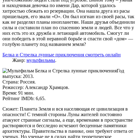
и находчивая девочка по имени Дар, которой удалось
хитростью сбежать из резервации. Она нашла друга из расы
пришельцев, его звали «О». Он был изгнан из своей расы, так
как не разделял планы инопланетян. Наши друзья объединили
силы и составили план по спасению земли и людей. Все что у
них есть это их дружба и летающий автомобиль. Смогут ли
они победить в этой неравной борьбе и спасти свой «дом» —
голубую планету под названием земля?
Белка и Стрелка лунные приключения смотреть онлайн
Жанр:
мультфильмы
.
Год
выпуска: 2013.
Страна: Россия.
Режиссер: Александр Храмцов.
Время: 91 мин.
Рейтинг IMDb: 6,65.
Сюжет: Планета Земля и вся населяющая ее цивилизация в
опасности! С темной стороны Луны жителей постоянно
атакуют странные сигналы, а еще, временами в пространстве
растворяются и бесследно исчезают бесценные памятники
архитектуры. Правительства в панике, они требуют ответа от
ученых. Но ученые не в силах найти теоретическое