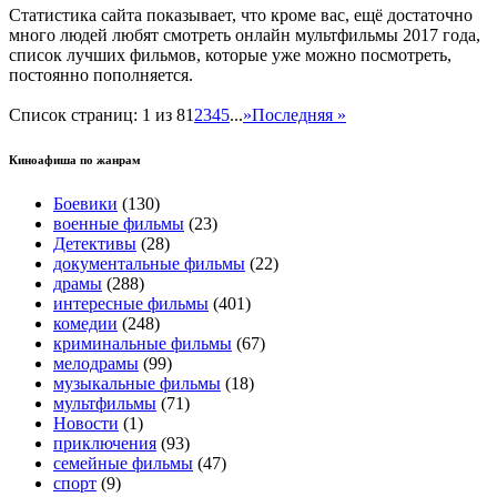
Статистика сайта показывает, что кроме вас, ещё достаточно
много людей любят смотреть онлайн мультфильмы 2017 года,
список лучших фильмов, которые уже можно посмотреть,
постоянно пополняется.
Список страниц: 1 из 8
1
2
3
4
5
...
»
Последняя »
Киноафиша по жанрам
Боевики
(130)
военные фильмы
(23)
Детективы
(28)
документальные фильмы
(22)
драмы
(288)
интересные фильмы
(401)
комедии
(248)
криминальные фильмы
(67)
мелодрамы
(99)
музыкальные фильмы
(18)
мультфильмы
(71)
Новости
(1)
приключения
(93)
семейные фильмы
(47)
спорт
(9)