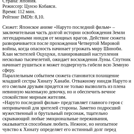
Страна: Япония.
Режиссер: Цунэо Кобаяси.
Время: 112 мин.
Рейтинг IMDb: 8,10.
Сюжет: Японское аниме «Наруто последний фильм» –
заключительная часть долгой истории освобождения Земли
легендарными ниндзя от мощных врагов. Действие сюжета
разворачивается после прохождения Четвертой Мировой
войны, когда опасность начинает угрожать миру Шиноби.
Клан мстителей Оцуцуки, планировавший наступления
несколько тысячелетий, ожидает восхождения Луны. Спутник
начинает рушиться и может подвергнуть гибели всю Земную
сферу.
Параллельным событием сюжета становится похищение
младшей сестры Хинату Ханаби. Отважному ниндзя Наруто и
его смелым друзьям придется не только вызволить из плена
невинную маленькую девочку, но и обеспечить вечное
спокойствие мирным жителям.
«Наруто последний фильм» представляет главного героя с
непривычной для зрителей стороны. Заметно подросший
мужественный и брутальный персонаж, тщательно
скрывающий любые эмоциональные переживания,
оказывается способным любить. Нежное, но неопытное
чувство к Хинату определяет его истинный долг перед