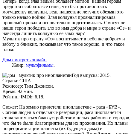
Теперь, когда злая ведьма обладает метлой, нашим героям
предстоит собрать все силы, что бы противостоять
могуществу колдуньи, ведь нашествие летучих обезьян это
только начало войны. Злая колдунья проанализировала
прошлый провал и основательно подготовилась. Смогут ли
наши герои победить зло во имя добра и мира в стране «Оз» и
навсегда лишить колдунью ее злых чар?
Мультик про страну «Оз» воспитывает в ребенке доброту и
заботу о близких, показывает что такое хорошо, и что такое
плохо.
Дом смотреть онлайн
Жанр:
мультфильмы
.
Год выпуска: 2015.
Страна: США.
Режиссер: Тим Джонсон.
Время: 92 мин.
Рейтинг IMDb: 6,18.
Сюжет: На землю прилетели инопланетяне – раса «БУВ».
Согнав людей в отдельные резервации, раса инопланетян
стала заниматься благоустройством целых районов и городов,
что бы те были благоприятны для их проживания. Их планы
по реорганизации планеты (их будущего дома) и
уничтожению людей стали под угрозой. Виной тому – умная