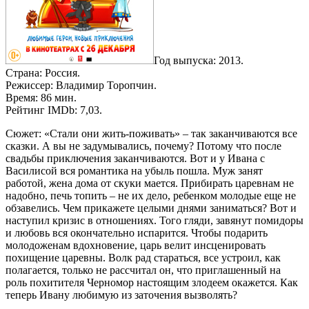
Год выпуска: 2013.
Страна: Россия.
Режиссер: Владимир Торопчин.
Время: 86 мин.
Рейтинг IMDb: 7,03.
Сюжет: «Стали они жить-поживать» – так заканчиваются все
сказки. А вы не задумывались, почему? Потому что после
свадьбы приключения заканчиваются. Вот и у Ивана с
Василисой вся романтика на убыль пошла. Муж занят
работой, жена дома от скуки мается. Прибирать царевнам не
надобно, печь топить – не их дело, ребенком молодые еще не
обзавелись. Чем прикажете целыми днями заниматься? Вот и
наступил кризис в отношениях. Того гляди, завянут помидоры
и любовь вся окончательно испарится. Чтобы подарить
молодоженам вдохновение, царь велит инсценировать
похищение царевны. Волк рад стараться, все устроил, как
полагается, только не рассчитал он, что приглашенный на
роль похитителя Черномор настоящим злодеем окажется. Как
теперь Ивану любимую из заточения вызволять?