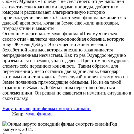
Сюжет: Мультик «Почему я не съел своего отца» наполнен
фантастически красивыми видами природы, добротным
юмором и рассказывает альтернативную историю
происхождения человека. Сюжет мультфильма начинается в
далекой древности, когда на Земле еще жили динозавры,
птеродактили и мамонты.
Основным персонажем мультфильма «Почему я не съел
своего отца» является человекоподобная обезьяна, которую
зовут Жамель Деббуз. Это существо живет веселой
беззаботной жизнью, которая внезапно заканчивается
непредвиденным несчастьем. Как-то раз Эдуардос неудачно
приземлился на землю, упав с дерева. При этом он умудрился
сломать себе переднюю конечность. Таким образом, для
перемещения у него остались две задние лапы, благодаря
которым он и стал ходить. Этот случай привел к тому, что на
Земле появились прямоходящие обезьяны. Но, из-за такой
странности Жамель Деббуза с ним перестали общаться
соплеменники. Он решил не сдаваться и изменить ситуацию в
свою пользу.
Наруто последний фильм смотреть онлайн
Жанр:
мультфильмы
.
Год
выпуска: 2014.