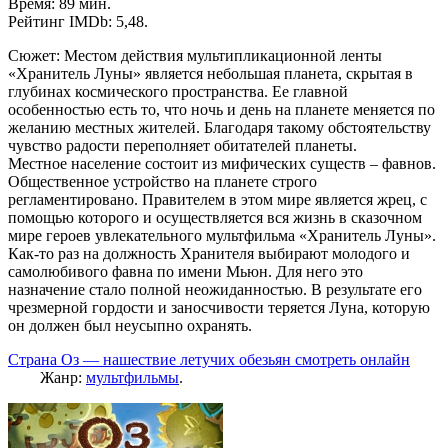
Время: 89 мин.
Рейтинг IMDb: 5,48.
Сюжет: Местом действия мультипликационной ленты
«Хранитель Луны» является небольшая планета, скрытая в
глубинах космического пространства. Ее главной
особенностью есть то, что ночь и день на планете меняется по
желанию местных жителей. Благодаря такому обстоятельству
чувство радости переполняет обитателей планеты.
Местное население состоит из мифических существ – фавнов.
Общественное устройство на планете строго
регламентировано. Правителем в этом мире является жрец, с
помощью которого и осуществляется вся жизнь в сказочном
мире героев увлекательного мультфильма «Хранитель Луны».
Как-то раз на должность Хранителя выбирают молодого и
самолюбивого фавна по имени Мьюн. Для него это
назначение стало полной неожиданностью. В результате его
чрезмерной гордости и заносчивости теряется Луна, которую
он должен был неусыпно охранять.
Страна Оз — нашествие летучих обезьян смотреть онлайн
Жанр:
мультфильмы
.