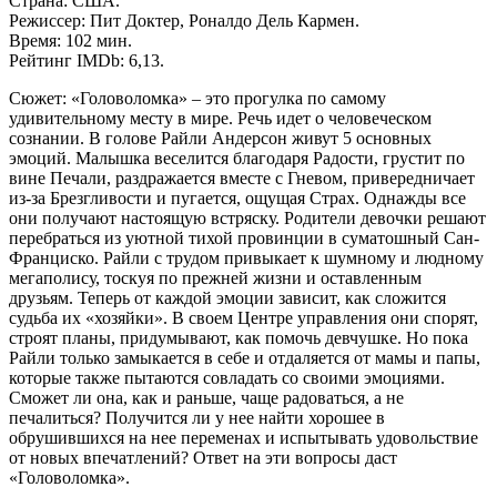
Страна: США.
Режиссер: Пит Доктер, Роналдо Дель Кармен.
Время: 102 мин.
Рейтинг IMDb: 6,13.
Сюжет: «Головоломка» – это прогулка по самому
удивительному месту в мире. Речь идет о человеческом
сознании. В голове Райли Андерсон живут 5 основных
эмоций. Малышка веселится благодаря Радости, грустит по
вине Печали, раздражается вместе с Гневом, привередничает
из-за Брезгливости и пугается, ощущая Страх. Однажды все
они получают настоящую встряску. Родители девочки решают
перебраться из уютной тихой провинции в суматошный Сан-
Франциско. Райли с трудом привыкает к шумному и людному
мегаполису, тоскуя по прежней жизни и оставленным
друзьям. Теперь от каждой эмоции зависит, как сложится
судьба их «хозяйки». В своем Центре управления они спорят,
строят планы, придумывают, как помочь девчушке. Но пока
Райли только замыкается в себе и отдаляется от мамы и папы,
которые также пытаются совладать со своими эмоциями.
Сможет ли она, как и раньше, чаще радоваться, а не
печалиться? Получится ли у нее найти хорошее в
обрушившихся на нее переменах и испытывать удовольствие
от новых впечатлений? Ответ на эти вопросы даст
«Головоломка».