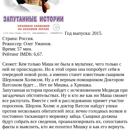
Год выпуска: 2015.
Страна: Россия.
Режиссер: Олег Ужинов.
Время: 57 мин.
Рейтинг IMDb: 6,67.
Сюжет: Кем только Маша не была в мультике, чего только с
ней не происходило. Но в этой серии она попробует себя в
очередной новой роли, а именно станет известным сыщиком
Шерлоком Холмсом. Ну а её верным помощником Доктором
Ватсоном будет… Нет не Мишка, а Хрюшка.
Запутанная история произойдет с исчезновением Медведя при
загадочных обстоятельствах. Ну и кто же как ни Маша сможет
все распутать. Вместе с ней в расследовании примет участие
поросенок. Шерлок Холмс и доктор Ватсон найдут улики
против нескольких обитателей леса: вечно голодных волков и
постоянно таскающего морковку зайца. Сыщики должны
будут собрать все сведения, проанализировать их, сопоставить
факты и выяснить, кто же похитил Мишку и как его вернуть.