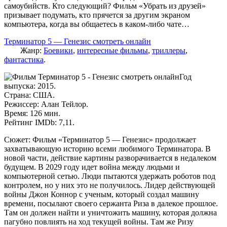
самоубийств. Кто следующий? Фильм «Убрать из друзей»
призывает подумать, кто прячется за другим экраном
компьютера, когда вы общаетесь в каком-либо чате…
Терминатор 5 — Генезис смотреть онлайн
Жанр:
Боевики
,
интересные фильмы
,
триллеры
,
фантастика
.
Год
выпуска: 2015.
Страна: США.
Режиссер: Алан Тейлор.
Время: 126 мин.
Рейтинг IMDb: 7,11.
Сюжет: Фильм «Терминатор 5 — Генезис» продолжает
захватывающую историю всеми любимого Терминатора. В
новой части, действие картины разворачивается в недалеком
будущем. В 2029 году идет война между людьми и
компьютерной сетью. Люди пытаются удержать роботов под
контролем, но у них это не получилось. Лидер действующей
войны Джон Коннор с ученым, который создал машину
времени, посылают своего сержанта Риза в далекое прошлое.
Там он должен найти и уничтожить машину, которая должна
пагубно повлиять на ход текущей войны. Там же Ризу