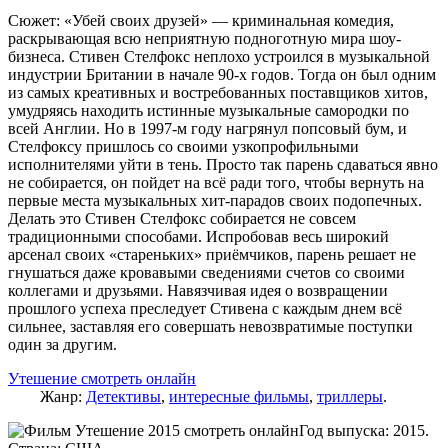
Сюжет: «Убей своих друзей» — криминальная комедия,
раскрывающая всю неприятную подноготную мира шоу-
бизнеса. Стивен Стелфокс неплохо устроился в музыкальной
индустрии Британии в начале 90-х годов. Тогда он был одним
из самых креативных и востребованных поставщиков хитов,
умудряясь находить истинные музыкальные самородки по
всей Англии. Но в 1997-м году нагрянул попсовый бум, и
Стелфоксу пришлось со своими узкопрофильными
исполнителями уйти в тень. Просто так парень сдаваться явно
не собирается, он пойдет на всё ради того, чтобы вернуть на
первые места музыкальных хит-парадов своих подопечных.
Делать это Стивен Стелфокс собирается не совсем
традиционными способами. Испробовав весь широкий
арсенал своих «стареньких» приёмчиков, парень решает не
гнушаться даже кровавыми сведениями счетов со своими
коллегами и друзьями. Навязчивая идея о возвращении
прошлого успеха преследует Стивена с каждым днем всё
сильнее, заставляя его совершать невозвратимые поступки
один за другим.
Утешение смотреть онлайн
Жанр:
Детективы
,
интересные фильмы
,
триллеры
.
Год выпуска: 2015.