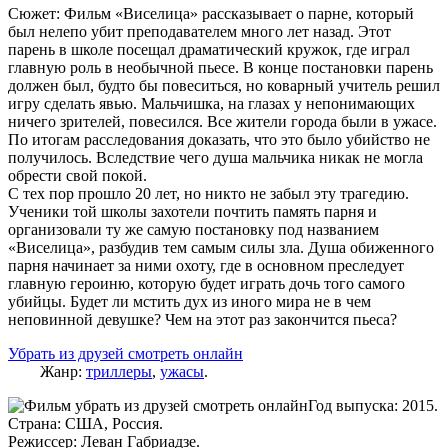
Сюжет: Фильм «Виселица» рассказывает о парне, который
был нелепо убит преподавателем много лет назад. Этот
парень в школе посещал драматический кружок, где играл
главную роль в необычной пьесе. В конце постановки парень
должен был, будто бы повеситься, но коварный учитель решил
игру сделать явью. Мальчишка, на глазах у непонимающих
ничего зрителей, повесился. Все жители города были в ужасе.
По итогам расследования доказать, что это было убийство не
получилось. Вследствие чего душа мальчика никак не могла
обрести свой покой.
С тех пор прошло 20 лет, но никто не забыл эту трагедию.
Ученики той школы захотели почтить память парня и
организовали ту же самую постановку под названием
«Виселица», разбудив тем самым силы зла. Душа обиженного
парня начинает за ними охоту, где в основном преследует
главную героиню, которую будет играть дочь того самого
убийцы. Будет ли мстить дух из иного мира не в чем
неповинной девушке? Чем на этот раз закончится пьеса?
Убрать из друзей смотреть онлайн
Жанр:
триллеры
,
ужасы
.
Год выпуска: 2015.
Страна: США, Россия.
Режиссер: Леван Габриадзе.