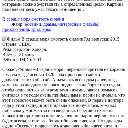
которыми можно жертвовать в определенных целях. Картина
показывает весь ужас такого отношения…
В сердце моря смотреть онлайн
Жанр:
Боевики
,
драмы
,
интересные фильмы
,
приключения
,
триллеры
.
Год выпуска: 2015.
Страна: США.
Режиссер: Рон Ховард.
Время: 121 мин.
Рейтинг IMDb: 7,03.
Сюжет: Фильм «В сердце моря» переносит зрителя на корабль
«Эссекс», где осенью 1820 года произошло много
драматических событий. А началось все годом ранее, когда
команда из двадцати человек поднялась на борт этого судна,
чтобы отправиться за огромными китами, такой промысел
считался в те годы очень прибыльным и парни не думали, что
этот заработок может быть очень опасным. В первые полтора
года у этой экспедиции и правда все получалось, команда
побывала у множества неизведанных берегов и охота на
кашалотов проходила вполне успешно, парни верили, что так
будет всегда, и они заработают большие деньги. Но однажды
судно «Эссекс», подверглось атаке очень большего кита, и