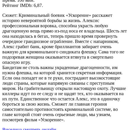
Время: 100 мин.
Рейтинг IMDb: 6,87.
Сюжет: Криминальный боевик «Ускорение» расскажет
историю невероятной борьбы за жизнь. Алексис
профессиональная воровка, способна украсть любую
драгоценную вещь прямо из-под носа ее владельца. Шесть лет
она находилась в бегах, теперь пришло время провернуть
очередное грандиозное ограбление. Вместе с напарником,
Алекс грабит банк, кроме бриллиантов забирает очень
важную для криминального синдиката флешку. Сама того не
подозревая женщина оказывается втянута в смертельно
опасную игру.
Бандитам не столь важны украденные драгоценности, им
нужна флешка, на которой хранится секретная информация.
Если она попадет не в те руки, пострадают высокостоящие
люди страны, которые напрямую связаны с преступным
миром. На грабительницу открыли настоящую охоту. Лучшие
киллеры идут по ее следу и не щадят тех, кто оказывается на
их пути. Единственное что остается Алекс, это в одиночку
бороться за свою жизнь. Сможет ли главная героиня
самостоятельно противостоять криминальной системе, во
главе которой стоят очень серьезные люди, мы узнаем,
посмотрев фильм «Ускорение».
Виселица смотреть онлайн