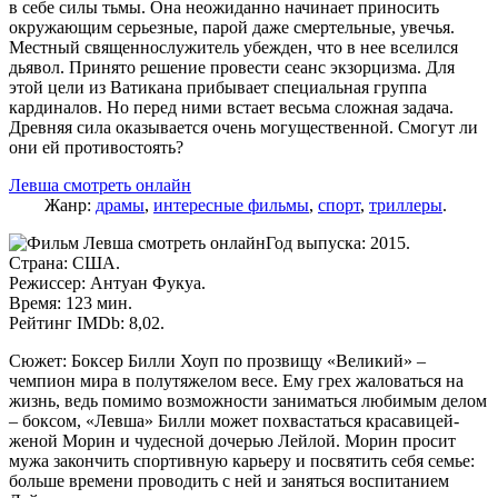
в себе силы тьмы. Она неожиданно начинает приносить
окружающим серьезные, парой даже смертельные, увечья.
Местный священнослужитель убежден, что в нее вселился
дьявол. Принято решение провести сеанс экзорцизма. Для
этой цели из Ватикана прибывает специальная группа
кардиналов. Но перед ними встает весьма сложная задача.
Древняя сила оказывается очень могущественной. Смогут ли
они ей противостоять?
Левша смотреть онлайн
Жанр:
драмы
,
интересные фильмы
,
спорт
,
триллеры
.
Год выпуска: 2015.
Страна: США.
Режиссер: Антуан Фукуа.
Время: 123 мин.
Рейтинг IMDb: 8,02.
Сюжет: Боксер Билли Хоуп по прозвищу «Великий» –
чемпион мира в полутяжелом весе. Ему грех жаловаться на
жизнь, ведь помимо возможности заниматься любимым делом
– боксом, «Левша» Билли может похвастаться красавицей-
женой Морин и чудесной дочерью Лейлой. Морин просит
мужа закончить спортивную карьеру и посвятить себя семье:
больше времени проводить с ней и заняться воспитанием