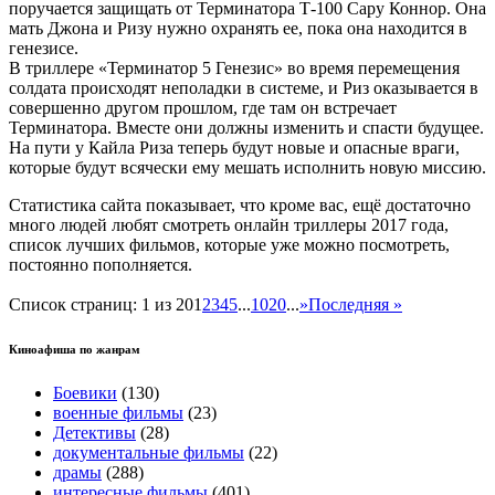
поручается защищать от Терминатора Т-100 Сару Коннор. Она
мать Джона и Ризу нужно охранять ее, пока она находится в
генезисе.
В триллере «Терминатор 5 Генезис» во время перемещения
солдата происходят неполадки в системе, и Риз оказывается в
совершенно другом прошлом, где там он встречает
Терминатора. Вместе они должны изменить и спасти будущее.
На пути у Кайла Риза теперь будут новые и опасные враги,
которые будут всячески ему мешать исполнить новую миссию.
Статистика сайта показывает, что кроме вас, ещё достаточно
много людей любят смотреть онлайн триллеры 2017 года,
список лучших фильмов, которые уже можно посмотреть,
постоянно пополняется.
Список страниц: 1 из 20
1
2
3
4
5
...
10
20
...
»
Последняя »
Киноафиша по жанрам
Боевики
(130)
военные фильмы
(23)
Детективы
(28)
документальные фильмы
(22)
драмы
(288)
интересные фильмы
(401)