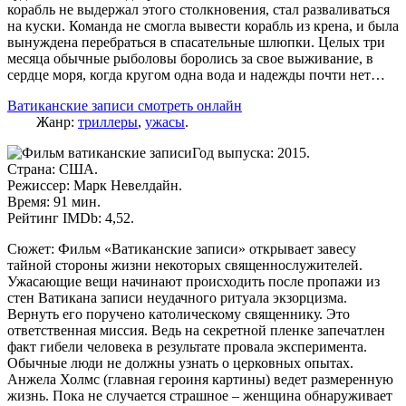
корабль не выдержал этого столкновения, стал разваливаться
на куски. Команда не смогла вывести корабль из крена, и была
вынуждена перебраться в спасательные шлюпки. Целых три
месяца обычные рыболовы боролись за свое выживание, в
сердце моря, когда кругом одна вода и надежды почти нет…
Ватиканские записи смотреть онлайн
Жанр:
триллеры
,
ужасы
.
Год выпуска: 2015.
Страна: США.
Режиссер: Марк Невелдайн.
Время: 91 мин.
Рейтинг IMDb: 4,52.
Сюжет: Фильм «Ватиканские записи» открывает завесу
тайной стороны жизни некоторых священнослужителей.
Ужасающие вещи начинают происходить после пропажи из
стен Ватикана записи неудачного ритуала экзорцизма.
Вернуть его поручено католическому священнику. Это
ответственная миссия. Ведь на секретной пленке запечатлен
факт гибели человека в результате провала эксперимента.
Обычные люди не должны узнать о церковных опытах.
Анжела Холмс (главная героиня картины) ведет размеренную
жизнь. Пока не случается страшное – женщина обнаруживает