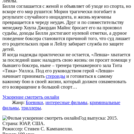
Лейлы.
Билли соглашается с женой и объявляет об уходе из спорта, но
вскоре его мир рушится: Морин трагически погибает в
результате случайного инцидента, и жизнь мужчины
превращается в череду неудач. Друг и по совместительству
менеджер Хоупа Джордан Майнс бросает его на произвол
судьбы, доходы Билли достигают нулевой отметки, а дурное
поведение боксера становится причиной того, что суд лишает
его родительских прав и Лейлу забирает служба по защите
детей.
И когда надежды практически не остается, «Левша» хватается
за последний шанс наладить свою жизнь: он просит помощи у
бывшего боксера, ныне – тренера тренажерного зала Тита
«Тика» Уиллса. Под его руководством герой «Левши»
начинает принимать
стероиды
и готовиться к самому
важному бою в своей жизни, который должен ознаменовать
его возвращение в большой спорт…
Ускорение смотреть онлайн
Жанр:
Боевики
,
интересные фильмы
,
криминальные
фильмы
,
триллеры
.
Год выпуска: 2015.
Страна: ЮАР, США.
Режиссер: Стивен С. Кампанелли.