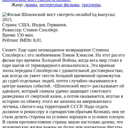
Жанр:
драмы
,
интересные фильмы
,
триллеры
.
Год выпуска:
2015.
Страна: США, Индия, Германия.
Режиссер: Стивен Спилберг.
Время: 150 мин.
Рейтинг IMDb: 8,01.
Сюжет: Еще одно неожиданное возвращение Стивена
Спилберга с его любимчиком Томом Хэнксом. На этот раз его
фильм про времена Холодной Войны, когда весь мир стоял в
паре шагов от термоядерного апокалипсиса. Эта мрачная
эпоха передана Спилбергом с удивительной достоверностью,
как всегда он умеет свести большой временной промежуток
до судеб отдельных людей, почти случайно оказавшихся в
центре важных событий. «Шпионский мост» рассказывает об
адвокате, который сначала удачно защищает советского
разведчика от смертной казни, а потом оказывается, впутан в
историю по обмену этого же шпиона на американского
летчика, сбитого над территорией СССР. Надо отдать
должное и режиссеру и сценаристам (братьям Коэнам), они не
стали делить стороны на условно хорошую и условно плохую.
В своем противостоянии страны зашли настолько далеко, что
человеческие жизни важны не более чем шахматные фигуры,