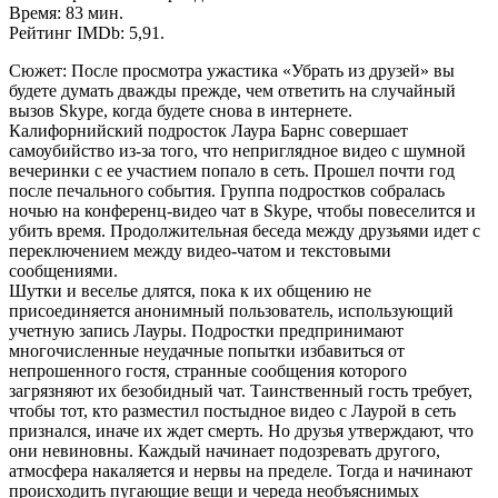
Время: 83 мин.
Рейтинг IMDb: 5,91.
Сюжет: После просмотра ужастика «Убрать из друзей» вы
будете думать дважды прежде, чем ответить на случайный
вызов Skype, когда будете снова в интернете.
Калифорнийский подросток Лаура Барнс совершает
самоубийство из-за того, что неприглядное видео с шумной
вечеринки с ее участием попало в сеть. Прошел почти год
после печального события. Группа подростков собралась
ночью на конференц-видео чат в Skype, чтобы повеселится и
убить время. Продолжительная беседа между друзьями идет с
переключением между видео-чатом и текстовыми
сообщениями.
Шутки и веселье длятся, пока к их общению не
присоединяется анонимный пользователь, использующий
учетную запись Лауры. Подростки предпринимают
многочисленные неудачные попытки избавиться от
непрошенного гостя, странные сообщения которого
загрязняют их безобидный чат. Таинственный гость требует,
чтобы тот, кто разместил постыдное видео с Лаурой в сеть
признался, иначе их ждет смерть. Но друзья утверждают, что
они невиновны. Каждый начинает подозревать другого,
атмосфера накаляется и нервы на пределе. Тогда и начинают
происходить пугающие вещи и череда необъяснимых