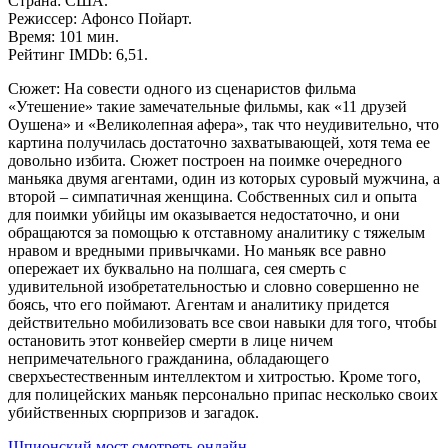
Страна: США.
Режиссер: Афонсо Пойарт.
Время: 101 мин.
Рейтинг IMDb: 6,51.
Сюжет: На совести одного из сценаристов фильма
«Утешение» такие замечательные фильмы, как «11 друзей
Оушена» и «Великолепная афера», так что неудивительно, что
картина получилась достаточно захватывающей, хотя тема ее
довольно избита. Сюжет построен на поимке очередного
маньяка двумя агентами, один из которых суровый мужчина, а
второй – симпатичная женщина. Собственных сил и опыта
для поимки убийцы им оказывается недостаточно, и они
обращаются за помощью к отставному аналитику с тяжелым
нравом и вредными привычками. Но маньяк все равно
опережает их буквально на полшага, сея смерть с
удивительной изобретательностью и словно совершенно не
боясь, что его поймают. Агентам и аналитику придется
действительно мобилизовать все свои навыки для того, чтобы
остановить этот конвейер смерти в лице ничем
непримечательного гражданина, обладающего
сверхъестественным интеллектом и хитростью. Кроме того,
для полицейских маньяк персонально припас несколько своих
убийственных сюрпризов и загадок.
Шпионский мост смотреть онлайн