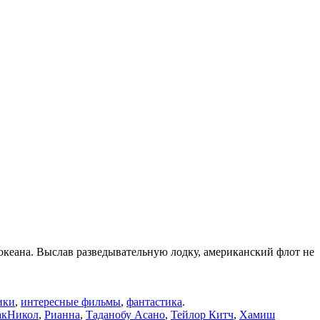
 океана. Выслав разведывательную лодку, американский флот не
ики
,
интересные фильмы
,
фантастика
.
акНикол
,
Рианна
,
Таданобу Асано
,
Тейлор Китч
,
Хамиш