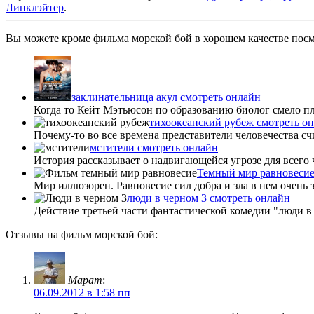
Линклэйтер
.
Вы можете кроме фильма морской бой в хорошем качестве посмо
заклинательница акул смотреть онлайн
Когда то Кейт Мэтьюсон по образованию биолог смело плав
тихоокеанский рубеж смотреть о
Почему-то во все времена представители человечества сч
мстители смотреть онлайн
История рассказывает о надвигающейся угрозе для всего 
Темный мир равновесие
Мир иллюзорен. Равновесие сил добра и зла в нем очень
люди в черном 3 смотреть онлайн
Действие третьей части фантастической комедии "люди в ч
Отзывы на фильм морской бой:
Марат
:
06.09.2012 в 1:58 пп