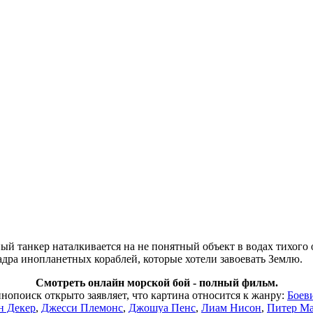
ый танкер наталкивается на не понятный объект в водах тихого
адра инопланетных кораблей, которые хотели завоевать Землю.
Смотреть онлайн морской бой - полный фильм.
поиск открыто заявляет, что картина относится к жанру:
Боев
н Декер
,
Джесси Племонс
,
Джошуа Пенс
,
Лиам Нисон
,
Питер М