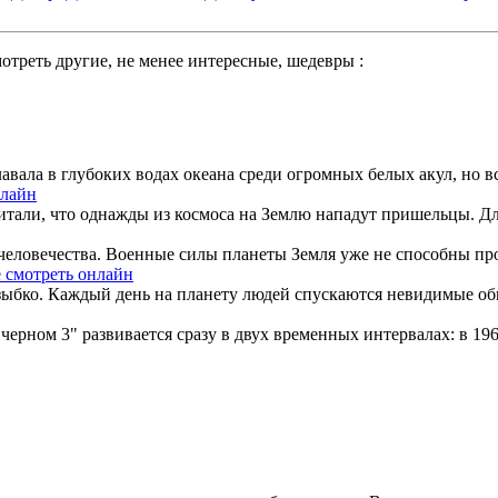
треть другие, не менее интересные, шедевры :
ала в глубоких водах океана среди огромных белых акул, но все 
нлайн
итали, что однажды из космоса на Землю нападут пришельцы. Для
человечества. Военные силы планеты Земля уже не способны прот
 смотреть онлайн
 зыбко. Каждый день на планету людей спускаются невидимые обы
ерном 3" развивается сразу в двух временных интервалах: в 1969