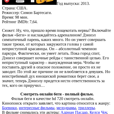
Год выпуска: 2013.
Страна: США.
Режиссер: Симон Бартесаги.
Время: 98 мин.
Рейтинг IMDb: 7,64.
Сюжет: Ну, что, пришло время пощекотать нервы? Включайте
фильм «Беги» и наслаждайтесь адреналином! Дэниэл
симпатичный парень, каких много. Но он умеет совершать
такие трюки, от которых закружится голова у самой
неприступной красавицы. Он – абсолютный чемпион
паркура. Фактически, он умеет летать. Пока город спит,
Дэниэл совершает ночные рейды с таинственной целью. Его
неприступный характер – вынужденная мера. Чтобы не
поставить друзей в опасное положение, он просто их не
заводит. По этой же причине он не влюбляется в девушек. Но
неистребимый дух юношеской романтики берет свое, а
значит, теперь Дэниэлу придется нести ответственность за
тех, кого он приручил…
Смотреть онлайн беги - полный фильм.
Фильм беги в качестве hd 720 смотреть онлайн.
Кинопоиск открыто заявляет, что картина относится к жанру:
Боевики
,
интересные фильмы
,
мелодрамы
,
триллеры
.
В фильме снимались эти актеры:
Адриан Пасдар
,
Келси Чоу
,