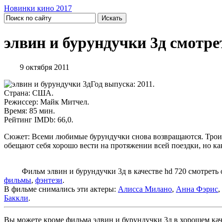
Новинки кино 2017
элвин и бурундучки 3д смотре
9 октября 2011
Год выпуска: 2011.
Страна: США.
Режиссер: Майк Митчел.
Время: 85 мин.
Рейтинг IMDb: 66,0.
Сюжет: Всеми любимые бурундучки снова возвращаются. Троиц
обещают себя хорошо вести на протяжении всей поездки, но ка
Фильм элвин и бурундучки 3д в качестве hd 720 смотреть он
фильмы
,
фэнтези
.
В фильме снимались эти актеры:
Алисса Милано
,
Анна Фэрис
,
Баккли
.
Вы можете кроме фильма элвин и бурундучки 3д в хорошем каче