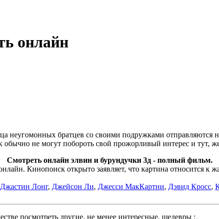
ть онлайн
а неугомонных братцев со своими подружками отправляются на
к обычно не могут побороть свой прожорливый интерес и тут, ж
Смотреть онлайн элвин и бурундучки 3д - полный фильм.
лайн. Кинопоиск открыто заявляет, что картина относится к ж
Джастин Лонг
,
Джейсон Ли
,
Джесси МакКартни
,
Дэвид Кросс
,
стве посмотреть другие, не менее интересные, шедевры :