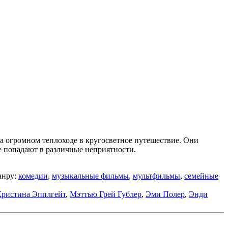
 огромном теплоходе в кругосветное путешествие. Они
е попадают в различные неприятности.
анру:
комедии
,
музыкальные фильмы
,
мультфильмы
,
семейные
Кристина Эпплгейт
,
Мэттью Грей Гублер
,
Эми Полер
,
Энди