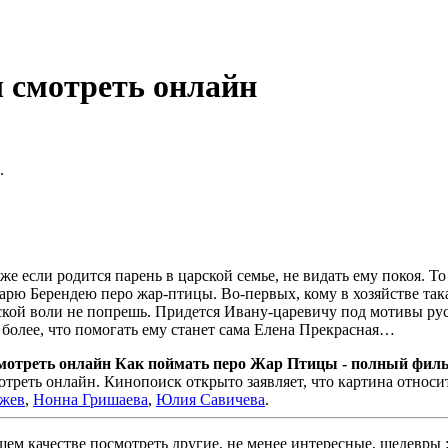
 смотреть онлайн
.
е если родится парень в царской семье, не видать ему покоя. То 
царю Берендею перо жар-птицы. Во-первых, кому в хозяйстве така
кой воли не попрешь. Придется Ивану-царевичу под мотивы русс
 более, что помогать ему станет сама Елена Прекрасная…
мотреть онлайн Как поймать перо Жар Птицы - полный филь
еть онлайн. Кинопоиск открыто заявляет, что картина относи
жев
,
Нонна Гришаева
,
Юлия Савичева
.
м качестве посмотреть другие, не менее интересные, шедевры 