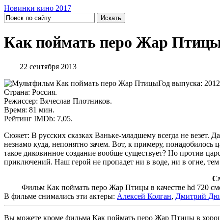
Новинки кино 2017
Как поймать перо Жар Птицы
22 сентября 2013
Год выпуска: 2012
Страна: Россия.
Режиссер: Вячеслав Плотников.
Время: 81 мин.
Рейтинг IMDb: 7,05.
Сюжет: В русских сказках Ваньке-младшему всегда не везет. Даж
незнамо куда, непонятно зачем. Вот, к примеру, понадобилось 
такое диковинное создание вообще существует? Но против царс
приключений. Наш герой не пропадет ни в воде, ни в огне, тем
С
Фильм Как поймать перо Жар Птицы в качестве hd 720 смотр
В фильме снимались эти актеры:
Алексей Колган
,
Дмитрий Дю
Вы можете кроме фильма Как поймать перо Жар Птицы в хороше