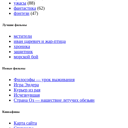
ужасы
(88)
фантастика
(62)
фэнтези
(47)
Лучшие фильмы
мстители
иван царевич и жар-птица
хроника
защитник
морской бой
Новые фильмы
Философы — урок выживания
Игра Эндера
Курьер из рая
Исчезнувшая
Страна Оз — нашествие летучих обезьян
Киноафиша
Карта сайта