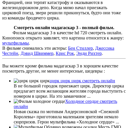
Францией, они терпят катастрофу и оказываются в
железнодорожном депо. Когда мимо начал приезжать
цирковой поезд, звери решили прикинуться, будто они тоже
из команды бродячего цирка.
Смотреть онлайн мадагаскар 3 - полный фильм.
Фильм мадагаскар 3 в качестве hd 720 смотреть онлайн.
Кинопоиск открыто заявляет, что картина относится к жанру:
мультфильмы
.
В фильме снимались эти актеры:
Бен Стиллер
,
Джессика
Честейн
,
Дэвид Швиммер
,
Крис Рок
,
Энди Рихтер
.
Вы можете кроме фильма мадагаскар 3 в хорошем качестве
посмотреть другие, не менее интересные, шедевры :
цирк цирк цирк смотреть онлайн
В не большой городок приезжает цирк. Директор цирка
предлагает всем желающим жителям города выступить с
номером в цирке. На это заманчивое ...
Холодное сердце смотреть
онлайн
Новая сказка по мотивам Андерсоновской «Снежной
Королевы» приготовила маленьким зрителям немало
сюрпризов. Герои мультфильма «Холодное сердце» ...