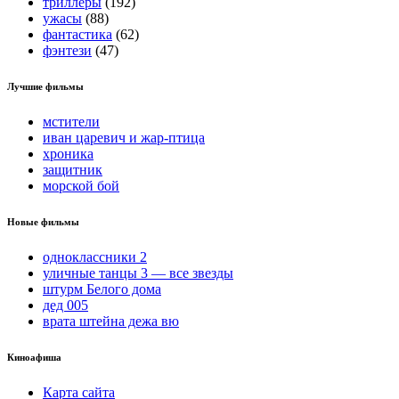
триллеры
(192)
ужасы
(88)
фантастика
(62)
фэнтези
(47)
Лучшие фильмы
мстители
иван царевич и жар-птица
хроника
защитник
морской бой
Новые фильмы
одноклассники 2
уличные танцы 3 — все звезды
штурм Белого дома
дед 005
врата штейна дежа вю
Киноафиша
Карта сайта