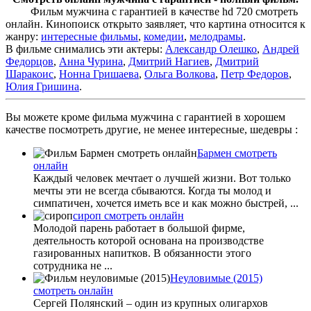
Фильм мужчина с гарантией в качестве hd 720 смотреть
онлайн. Кинопоиск открыто заявляет, что картина относится к
жанру:
интересные фильмы
,
комедии
,
мелодрамы
.
В фильме снимались эти актеры:
Александр Олешко
,
Андрей
Федорцов
,
Анна Чурина
,
Дмитрий Нагиев
,
Дмитрий
Шаракоис
,
Нонна Гришаева
,
Ольга Волкова
,
Петр Федоров
,
Юлия Гришина
.
Вы можете кроме фильма мужчина с гарантией в хорошем
качестве посмотреть другие, не менее интересные, шедевры :
Бармен смотреть
онлайн
Каждый человек мечтает о лучшей жизни. Вот только
мечты эти не всегда сбываются. Когда ты молод и
симпатичен, хочется иметь все и как можно быстрей, ...
сироп смотреть онлайн
Молодой парень работает в большой фирме,
деятельность которой основана на производстве
газированных напитков. В обязанности этого
сотрудника не ...
Неуловимые (2015)
смотреть онлайн
Сергей Полянский – один из крупных олигархов