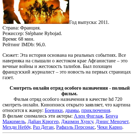
Год выпуска: 2011.
Страна: Франция.
Режиссер: Stéphane Rybojad.
Время: 68 мин.
Рейтинг IMDb: 96,0.
Сюжет: Эта история основана на реальных событиях. Все
наверняка на слышали о жестоком крае Афганистане – это
вечные войны и жестокость талибов. Был похищен
французский журналист – это новость на первых страницах
газет.
Смотреть онлайн отряд особого назначения - полный
фильм.
Фильм отряд особого назначения в качестве hd 720
смотреть онлайн. Кинопоиск открыто заявляет, что картина
относится к жанру:
Боевики
,
драмы
,
приключения
.
В фильме снимались эти актеры:
Ален Фиглаж
,
Бенуа
Мажимель
,
Дайан Крюгер
,
Джимон Хунсу
,
Дэнис Меночет
,
Мехди Неббу
,
Раз Деган
,
Рафаэль Персонас
,
Чеки Карио
.