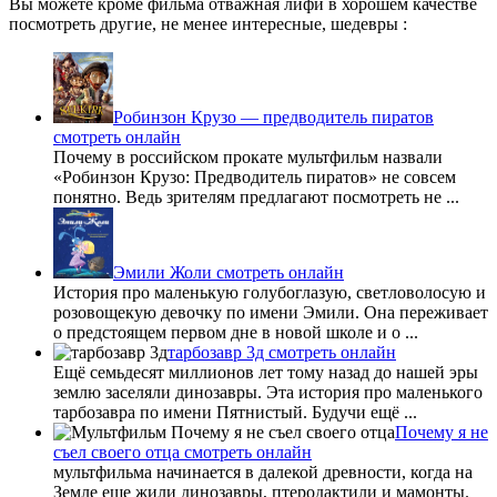
Вы можете кроме фильма отважная лифи в хорошем качестве
посмотреть другие, не менее интересные, шедевры :
Робинзон Крузо — предводитель пиратов
смотреть онлайн
Почему в российском прокате мультфильм назвали
«Робинзон Крузо: Предводитель пиратов» не совсем
понятно. Ведь зрителям предлагают посмотреть не ...
Эмили Жоли смотреть онлайн
История про маленькую голубоглазую, светловолосую и
розовощекую девочку по имени Эмили. Она переживает
о предстоящем первом дне в новой школе и о ...
тарбозавр 3д смотреть онлайн
Ещё семьдесят миллионов лет тому назад до нашей эры
землю заселяли динозавры. Эта история про маленького
тарбозавра по имени Пятнистый. Будучи ещё ...
Почему я не
съел своего отца смотреть онлайн
мультфильма начинается в далекой древности, когда на
Земле еще жили динозавры, птеродактили и мамонты.