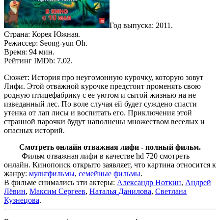
Год выпуска: 2011.
Страна: Корея Южная.
Режиссер: Seong-yun Oh.
Время: 94 мин.
Рейтинг IMDb: 7,02.
Сюжет: История про неугомонную курочку, которую зовут
Лифи. Этой отважной курочке предстоит променять свою
родную птицефабрику с ее уютом и сытой жизнью на не
изведанный лес. По воле случая ей будет суждено спасти
утенка от лап лисы и воспитать его. Приключения этой
странной парочки будут наполнены множеством веселых и
опасных историй.
Смотреть онлайн отважная лифи - полный фильм.
Фильм отважная лифи в качестве hd 720 смотреть
онлайн. Кинопоиск открыто заявляет, что картина относится к
жанру:
мультфильмы
,
семейные фильмы
.
В фильме снимались эти актеры:
Александр Ноткин
,
Андрей
Лёвин
,
Максим Сергеев
,
Наталья Данилова
,
Светлана
Кузнецова
.