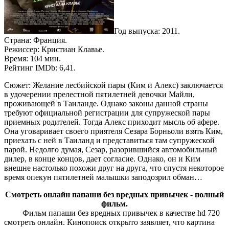
Год выпуска: 2011.
Страна: Франция.
Режиссер: Кристиан Клавье.
Время: 104 мин.
Рейтинг IMDb: 6,41.
Сюжет: Желание лесбийской пары (Ким и Алекс) заключается
в удочерении прелестной пятилетней девочки Майли,
проживающей в Таиланде. Однако законы данной страны
требуют официальной регистрации для супружеской пары
приемных родителей. Тогда Алекс приходит мысль об афере.
Она уговаривает своего приятеля Сезара Борньоли взять Ким,
приехать с ней в Таиланд и представиться там супружеской
парой. Недолго думая, Сезар, разорившийся автомобильный
дилер, в конце концов, дает согласие. Однако, он и Ким
внешне настолько похожи друг на друга, что спустя некоторое
время опекун пятилетней малышки заподозрил обман…
Смотреть онлайн папаши без вредных привычек - полный
фильм.
Фильм папаши без вредных привычек в качестве hd 720
смотреть онлайн. Кинопоиск открыто заявляет, что картина