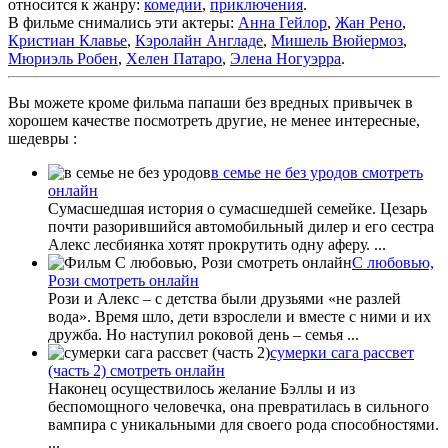
относится к жанру:
комедии
,
приключения
.
В фильме снимались эти актеры:
Анна Гейлор
,
Жан Рено
,
Кристиан Клавье
,
Кэролайн Англаде
,
Мишель Вюйермоз
,
Мюриэль Робен
,
Хелен Патаро
,
Элена Ногуэрра
.
Вы можете кроме фильма папаши без вредных привычек в
хорошем качестве посмотреть другие, не менее интересные,
шедевры :
в семье не без уродов смотреть
онлайн
Сумасшедшая история о сумасшедшей семейке. Цезарь
почти разорившийся автомобильный дилер и его сестра
Алекс лесбиянка хотят прокрутить одну аферу. ...
С любовью,
Рози смотреть онлайн
Рози и Алекс – с детства были друзьями «не разлей
вода». Время шло, дети взрослели и вместе с ними и их
дружба. Но наступил роковой день – семья ...
сумерки сага рассвет
(часть 2) смотреть онлайн
Наконец осуществилось желание Бэллы и из
беспомощного человечка, она превратилась в сильного
вампира с уникальными для своего рода способностями.
...