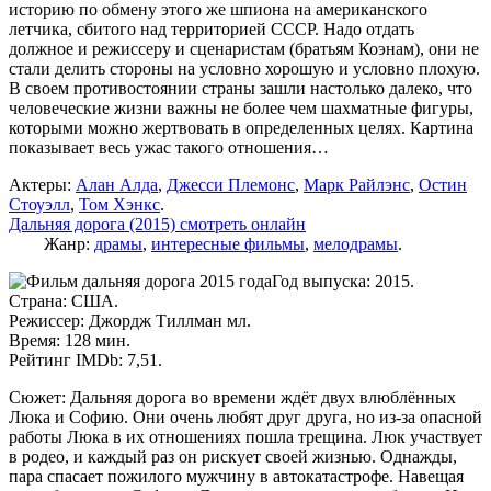
историю по обмену этого же шпиона на американского
летчика, сбитого над территорией СССР. Надо отдать
должное и режиссеру и сценаристам (братьям Коэнам), они не
стали делить стороны на условно хорошую и условно плохую.
В своем противостоянии страны зашли настолько далеко, что
человеческие жизни важны не более чем шахматные фигуры,
которыми можно жертвовать в определенных целях. Картина
показывает весь ужас такого отношения…
Актеры:
Алан Алда
,
Джесси Племонс
,
Марк Райлэнс
,
Остин
Стоуэлл
,
Том Хэнкс
.
Дальняя дорога (2015) смотреть онлайн
Жанр:
драмы
,
интересные фильмы
,
мелодрамы
.
Год выпуска: 2015.
Страна: США.
Режиссер: Джордж Тиллман мл.
Время: 128 мин.
Рейтинг IMDb: 7,51.
Сюжет: Дальняя дорога во времени ждёт двух влюблённых
Люка и Софию. Они очень любят друг друга, но из-за опасной
работы Люка в их отношениях пошла трещина. Люк участвует
в родео, и каждый раз он рискует своей жизнью. Однажды,
пара спасает пожилого мужчину в автокатастрофе. Навещая