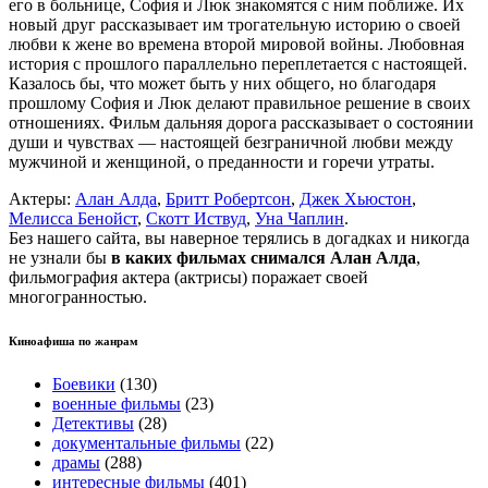
его в больнице, София и Люк знакомятся с ним поближе. Их
новый друг рассказывает им трогательную историю о своей
любви к жене во времена второй мировой войны. Любовная
история с прошлого параллельно переплетается с настоящей.
Казалось бы, что может быть у них общего, но благодаря
прошлому София и Люк делают правильное решение в своих
отношениях. Фильм дальняя дорога рассказывает о состоянии
души и чувствах — настоящей безграничной любви между
мужчиной и женщиной, о преданности и горечи утраты.
Актеры:
Алан Алда
,
Бритт Робертсон
,
Джек Хьюстон
,
Мелисса Бенойст
,
Скотт Иствуд
,
Уна Чаплин
.
Без нашего сайта, вы наверное терялись в догадках и никогда
не узнали бы
в каких фильмах снимался Алан Алда
,
фильмография актера (актрисы) поражает своей
многогранностью.
Киноафиша по жанрам
Боевики
(130)
военные фильмы
(23)
Детективы
(28)
документальные фильмы
(22)
драмы
(288)
интересные фильмы
(401)