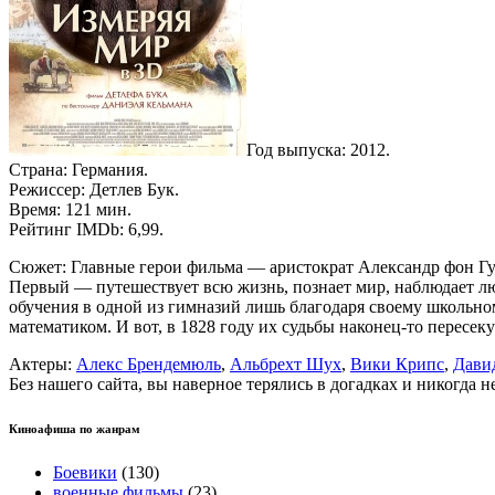
Год выпуска: 2012.
Страна: Германия.
Режиссер: Детлев Бук.
Время: 121 мин.
Рейтинг IMDb: 6,99.
Сюжет: Главные герои фильма — аристократ Александр фон Гум
Первый — путешествует всю жизнь, познает мир, наблюдает лю
обучения в одной из гимназий лишь благодаря своему школьно
математиком. И вот, в 1828 году их судьбы наконец-то пересек
Актеры:
Алекс Брендемюль
,
Альбрехт Шух
,
Вики Крипс
,
Дави
Без нашего сайта, вы наверное терялись в догадках и никогда 
Киноафиша по жанрам
Боевики
(130)
военные фильмы
(23)