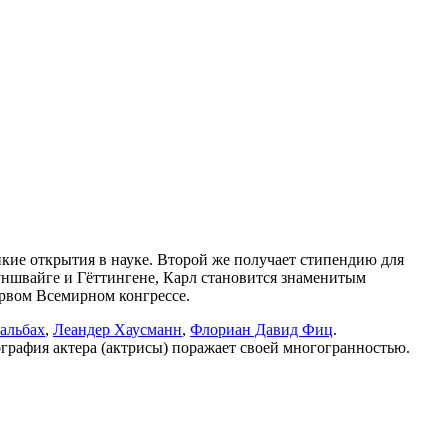
кие открытия в науке. Второй же получает стипендию для
ауншвайге и Гёттингене, Карл становится знаменитым
Первом Всемирном конгрессе.
альбах
,
Леандер Хаусманн
,
Флориан Давид Фиц
.
ография актера (актрисы) поражает своей многогранностью.