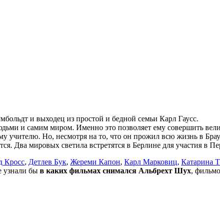
больдт и выходец из простой и бедной семьи Карл Гаусс.
дьми и самим миром. Именно это позволяет ему совершить вели
му учителю. Но, несмотря на то, что он прожил всю жизнь в Бр
утся. Два мировых светила встретятся в Берлине для участия в 
д Кросс
,
Детлев Бук
,
Жереми Капон
,
Карл Марковиц
,
Катарина Т
не узнали бы
в каких фильмах снимался Альбрехт Шух
, фильм