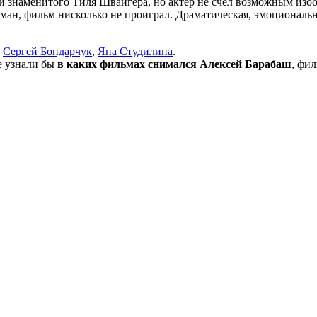
и знаменитого Тиля Швайгера, но актер не счел возможным изоб
ман, фильм нисколько не проиграл. Драматическая, эмоциональн
,
Сергей Бондарчук
,
Яна Студилина
.
не узнали бы
в каких фильмах снимался Алексей Барабаш
, фи