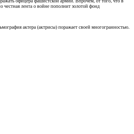
ражать офицера фашистской армии. Впрочем, от того, что в
о честная лента о войне пополнит золотой фонд
льмография актера (актрисы) поражает своей многогранностью.