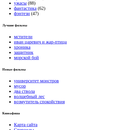
ужасы
(88)
фантастика
(62)
фэнтези
(47)
Лучшие фильмы
мстители
иван царевич и жар-птица
хроника
защитник
морской бой
Новые фильмы
университет монстров
мусор
два ствола
волшебный лес
возмутитель спокойствия
Киноафиша
Карта сайта
Стероиды