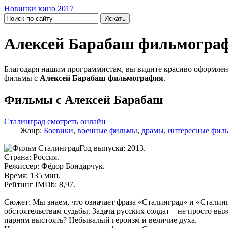
Новинки кино 2017
Алексей Барабаш фильмогра
Благодаря нашим программистам, вы видите красиво оформлен
фильмы с
Алексей Барабаш фильмография
.
Фильмы с Алексей Барабаш
Сталинград смотреть онлайн
Жанр:
Боевики
,
военные фильмы
,
драмы
,
интересные фил
Год выпуска: 2013.
Страна: Россия.
Режиссер: Фёдор Бондарчук.
Время: 135 мин.
Рейтинг IMDb: 8,97.
Сюжет: Мы знаем, что означает фраза «Сталинград» и «Сталинг
обстоятельствам судьбы. Задача русских солдат – не просто в
парням выстоять? Небывалый героизм и величие духа.