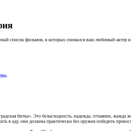
фия
ный список фильмов, в которых снимался ваш любимый актер ил
ьмы
.
радская битва». Это безысходность, надежда, отчаяние, жажда 
ыжить в аду, они должны практически без оружия победить прево