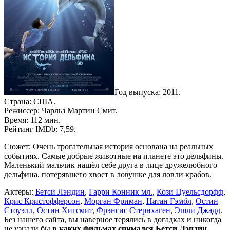
Год выпуска: 2011.
Страна: США.
Режиссер: Чарльз Мартин Смит.
Время: 112 мин.
Рейтинг IMDb: 7,59.
Сюжет: Очень трогательная история основана на реальных
событиях. Самые добрые животные на планете это дельфины.
Маленький мальчик нашёл себе друга в лице дружелюбного
дельфина, потерявшего хвост в ловушке для ловли крабов.
Актеры:
Бетси Лэндин
,
Гарри Конник мл.
,
Кози Цуельсдорфф
,
Крис Кристофферсон
,
Морган Фриман
,
Натан Гэмбл
,
Остин
Стоуэлл
,
Остин Хигсмит
,
Фрэнсис Стернхаген
,
Эшли Джадд
.
Без нашего сайта, вы наверное терялись в догадках и никогда
не узнали бы
в каких фильмах снимался Бетси Лэндин
,