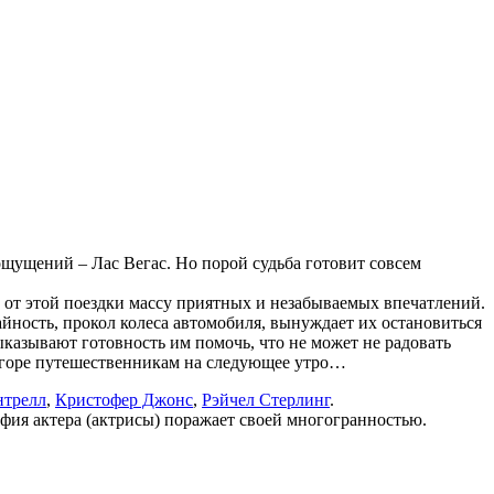
ощущений – Лас Вегас. Но порой судьба готовит совсем
от этой поездки массу приятных и незабываемых впечатлений.
айность, прокол колеса автомобиля, вынуждает их остановиться
азывают готовность им помочь, что не может не радовать
ь горе путешественникам на следующее утро…
нтрелл
,
Кристофер Джонс
,
Рэйчел Стерлинг
.
фия актера (актрисы) поражает своей многогранностью.