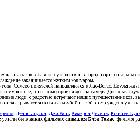
 началась как забавное путешествие в город азарта и сильных 
аслаждение заканчивается жутким кошмаром.
ода. Семеро приятелей направляются в Лас-Вегас. Друзья ждут 
я снимают все, что с ними происходит на камеру. Досадная случ
ивые люди, с радостью встречают наших путешественников, вык
ала отеля скрываются психопаты-убийцы. Об этом суждено узнат
Хэрниш
,
Денис Лоутон
,
Джо Райт
,
Камерон Дискин
,
Кристен Куи
не узнали бы
в каких фильмах снимался Блэк Томас
, фильмогра