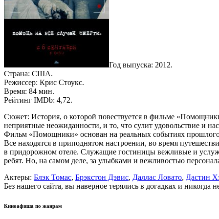
Год выпуска: 2012.
Страна: США.
Режиссер: Крис Стоукс.
Время: 84 мин.
Рейтинг IMDb: 4,72.
Сюжет: История, о которой повествуется в фильме «Помощники»
неприятные неожиданности, и то, что сулит удовольствие и н
Фильм «Помощники» основан на реальных событиях прошлого г
Все находятся в приподнятом настроении, во время путешестви
в придорожном отеле. Служащие гостиницы вежливые и услужл
ребят. Но, на самом деле, за улыбками и вежливостью персон
Актеры:
Блэк Томас
,
Брэкстон Дэвис
,
Даллас Ловато
,
Дастин 
Без нашего сайта, вы наверное терялись в догадках и никогда 
Киноафиша по жанрам