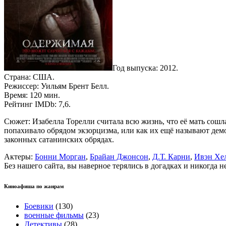
Год выпуска: 2012.
Страна: США.
Режиссер: Уильям Брент Белл.
Время: 120 мин.
Рейтинг IMDb: 7,6.
Сюжет: Изабелла Торелли считала всю жизнь, что её мать сошла
попахивало обрядом экзорцизма, или как их ещё называют демо
законных сатанинских обрядах.
Актеры:
Бонни Морган
,
Брайан Джонсон
,
Д.Т. Карни
,
Ивэн Хе
Без нашего сайта, вы наверное терялись в догадках и никогда 
Киноафиша по жанрам
Боевики
(130)
военные фильмы
(23)
Детективы
(28)