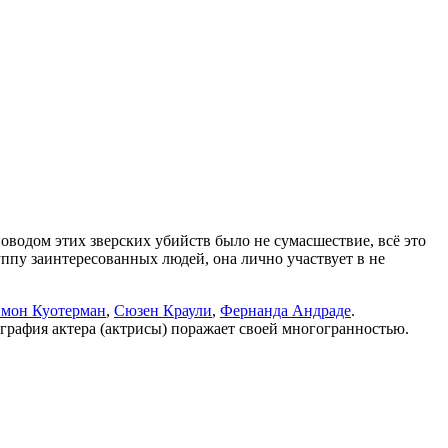
 поводом этих зверских убийств было не сумасшествие, всё это
ппу заинтересованных людей, она лично участвует в не
мон Куотерман
,
Сюзен Краули
,
Фернанда Андраде
.
графия актера (актрисы) поражает своей многогранностью.