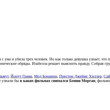
 с ума и убила трех человек. Но как только девушка узнает, что
нические обряды. Изабелла решает выяснить правду. Собрав гру
льмут
,
Йонут Грама
,
Мод Бонанни
,
Престон Джеймс Хиллер
,
Сай
не узнали бы
в каких фильмах снимался Бонни Морган
, фильмо