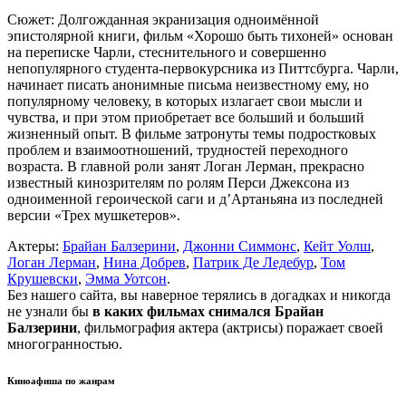
Сюжет: Долгожданная экранизация одноимённой
эпистолярной книги, фильм «Хорошо быть тихоней» основан
на переписке Чарли, стеснительного и совершенно
непопулярного студента-первокурсника из Питтсбурга. Чарли,
начинает писать анонимные письма неизвестному ему, но
популярному человеку, в которых излагает свои мысли и
чувства, и при этом приобретает все больший и больший
жизненный опыт. В фильме затронуты темы подростковых
проблем и взаимоотношений, трудностей переходного
возраста. В главной роли занят Логан Лерман, прекрасно
известный кинозрителям по ролям Перси Джексона из
одноименной героической саги и д’Артаньяна из последней
версии «Трех мушкетеров».
Актеры:
Брайан Балзерини
,
Джонни Симмонс
,
Кейт Уолш
,
Логан Лерман
,
Нина Добрев
,
Патрик Де Ледебур
,
Том
Крушевски
,
Эмма Уотсон
.
Без нашего сайта, вы наверное терялись в догадках и никогда
не узнали бы
в каких фильмах снимался Брайан
Балзерини
, фильмография актера (актрисы) поражает своей
многогранностью.
Киноафиша по жанрам