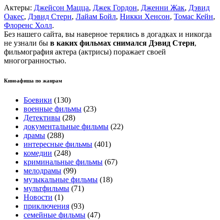
Актеры:
Джейсон Мацца
,
Джек Гордон
,
Дженни Жак
,
Дэвид
Оакес
,
Дэвид Стерн
,
Лайам Бойл
,
Никки Хенсон
,
Томас Кейн
,
Флоренс Холл
.
Без нашего сайта, вы наверное терялись в догадках и никогда
не узнали бы
в каких фильмах снимался Дэвид Стерн
,
фильмография актера (актрисы) поражает своей
многогранностью.
Киноафиша по жанрам
Боевики
(130)
военные фильмы
(23)
Детективы
(28)
документальные фильмы
(22)
драмы
(288)
интересные фильмы
(401)
комедии
(248)
криминальные фильмы
(67)
мелодрамы
(99)
музыкальные фильмы
(18)
мультфильмы
(71)
Новости
(1)
приключения
(93)
семейные фильмы
(47)