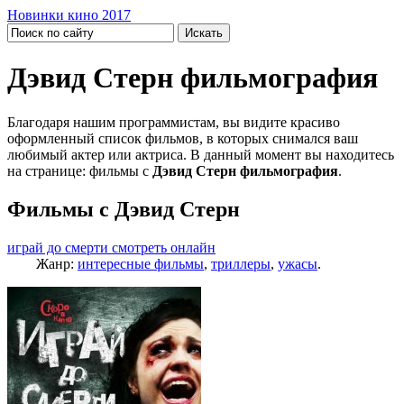
Новинки кино 2017
Дэвид Стерн фильмография
Благодаря нашим программистам, вы видите красиво
оформленный список фильмов, в которых снимался ваш
любимый актер или актриса. В данный момент вы находитесь
на странице: фильмы с
Дэвид Стерн фильмография
.
Фильмы с Дэвид Стерн
играй до смерти смотреть онлайн
Жанр:
интересные фильмы
,
триллеры
,
ужасы
.