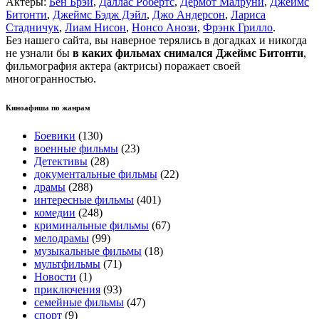
Актеры:
Бен Брэй
,
Даллас Робертс
,
Дермот Малруни
,
Джеймс
Битонти
,
Джеймс Бэдж Дэйл
,
Джо Андерсон
,
Лариса
Стадничук
,
Лиам Нисон
,
Нонсо Анози
,
Фрэнк Грилло
.
Без нашего сайта, вы наверное терялись в догадках и никогда
не узнали бы
в каких фильмах снимался Джеймс Битонти
,
фильмография актера (актрисы) поражает своей
многогранностью.
Киноафиша по жанрам
Боевики
(130)
военные фильмы
(23)
Детективы
(28)
документальные фильмы
(22)
драмы
(288)
интересные фильмы
(401)
комедии
(248)
криминальные фильмы
(67)
мелодрамы
(99)
музыкальные фильмы
(18)
мультфильмы
(71)
Новости
(1)
приключения
(93)
семейные фильмы
(47)
спорт
(9)