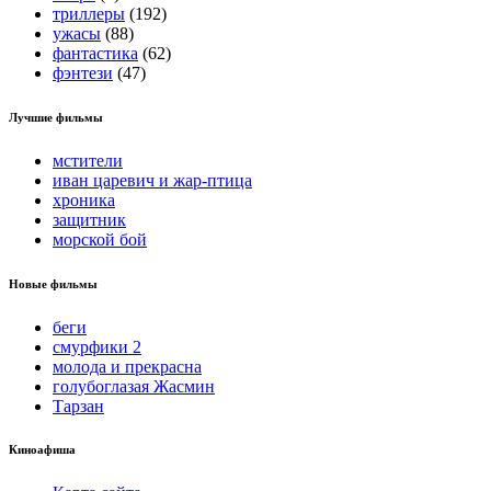
триллеры
(192)
ужасы
(88)
фантастика
(62)
фэнтези
(47)
Лучшие фильмы
мстители
иван царевич и жар-птица
хроника
защитник
морской бой
Новые фильмы
беги
смурфики 2
молода и прекрасна
голубоглазая Жасмин
Тарзан
Киноафиша