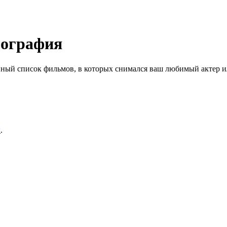
мография
ный список фильмов, в которых снимался ваш любимый актер ил
ы
.