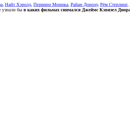
ра
,
Найт Хэролд
,
Перрино Моника
,
Райан Доноху
,
Рём Стерлинг
,
не узнали бы
в каких фильмах снимался Джеймс Кэвизел Диор