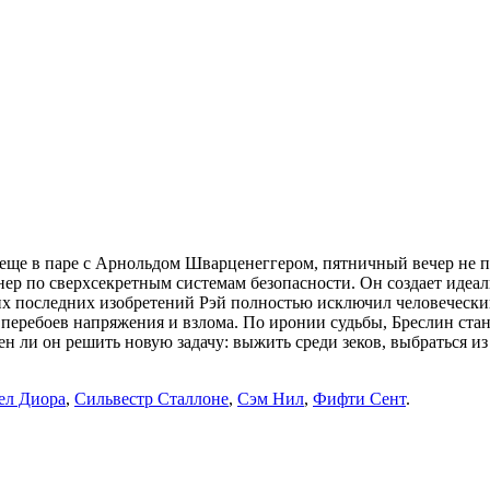
 еще в паре с Арнольдом Шварценеггером, пятничный вечер не 
ер по сверхсекретным системам безопасности. Он создает идеа
оих последних изобретений Рэй полностью исключил человечески
еребоев напряжения и взлома. По иронии судьбы, Бреслин стано
ли он решить новую задачу: выжить среди зеков, выбраться из 
ел Диора
,
Сильвестр Сталлоне
,
Сэм Нил
,
Фифти Сент
.