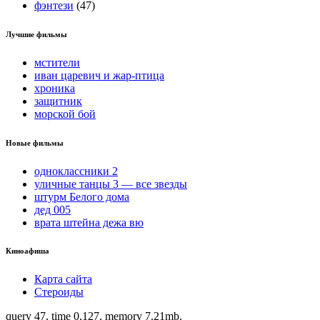
фэнтези
(47)
Лучшие фильмы
мстители
иван царевич и жар-птица
хроника
защитник
морской бой
Новые фильмы
одноклассники 2
уличные танцы 3 — все звезды
штурм Белого дома
дед 005
врата штейна дежа вю
Киноафиша
Карта сайта
Стероиды
query 47, time 0,127, memory 7.21mb.