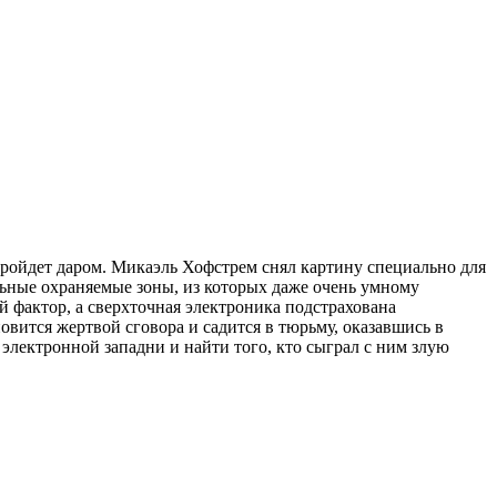
пройдет даром. Микаэль Хофстрем снял картину специально для
льные охраняемые зоны, из которых даже очень умному
й фактор, а сверхточная электроника подстрахована
вится жертвой сговора и садится в тюрьму, оказавшись в
электронной западни и найти того, кто сыграл с ним злую