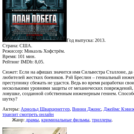
Год выпуска: 2013.
Страна: США.
Режиссер: Микаэль Хофстрём.
Время: 101 мин.
Рейтинг IMDb: 8,05.
Сюжет: Если на афишах значится имя Сильвестра Сталлоне, да
любителей жестких боевиков. Рэй Бреслин – гениальный инжен
преступнику сбежать не удастся. Ведь во время разработки св
несколькими уровнями защиты от механических повреждений, п
ловушке, созданной собственным инженерным гением. Способен 
шутку?
Актеры:
Арнольд Шварценеггер
,
Винни Джонс
,
Джеймс Кэвиз
транзит смотреть онлайн
Жанр:
драмы
,
криминальные фильмы
,
триллеры
.