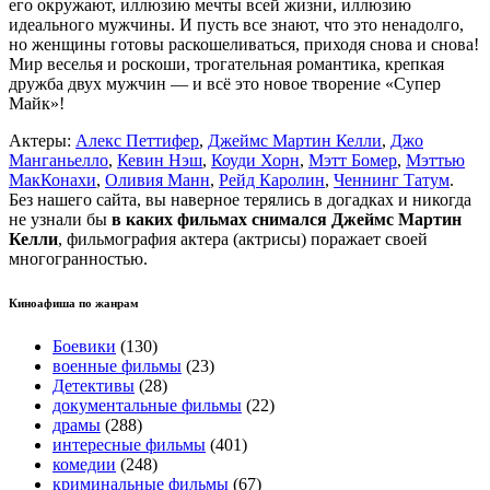
его окружают, иллюзию мечты всей жизни, иллюзию
идеального мужчины. И пусть все знают, что это ненадолго,
но женщины готовы раскошеливаться, приходя снова и снова!
Мир веселья и роскоши, трогательная романтика, крепкая
дружба двух мужчин — и всё это новое творение «Супер
Майк»!
Актеры:
Алекс Петтифер
,
Джеймс Мартин Келли
,
Джо
Манганьелло
,
Кевин Нэш
,
Коуди Хорн
,
Мэтт Бомер
,
Мэттью
МакКонахи
,
Оливия Манн
,
Рейд Каролин
,
Ченнинг Татум
.
Без нашего сайта, вы наверное терялись в догадках и никогда
не узнали бы
в каких фильмах снимался Джеймс Мартин
Келли
, фильмография актера (актрисы) поражает своей
многогранностью.
Киноафиша по жанрам
Боевики
(130)
военные фильмы
(23)
Детективы
(28)
документальные фильмы
(22)
драмы
(288)
интересные фильмы
(401)
комедии
(248)
криминальные фильмы
(67)