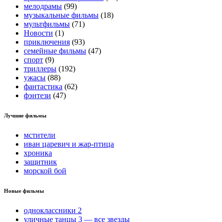
мелодрамы
(99)
музыкальные фильмы
(18)
мультфильмы
(71)
Новости
(1)
приключения
(93)
семейные фильмы
(47)
спорт
(9)
триллеры
(192)
ужасы
(88)
фантастика
(62)
фэнтези
(47)
Лучшие фильмы
мстители
иван царевич и жар-птица
хроника
защитник
морской бой
Новые фильмы
одноклассники 2
уличные танцы 3 — все звезды