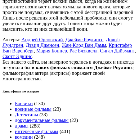
противостояние теряет всякий смысл, когда на жизненном
горизонте возникает наглая ухмылка нового врага, которые
просто не подумал, связавшись с этой бесстрашной парочкой.
Лишь после решения этой небольшой проблемки они смогут
уделить внимание друг другу. Только тогда можно будет
выяснить, кто из них сильнейший воин.
Актеры:
Андрей Орловский
,
Джеймс Роулингс
,
Дольф
Лундгрен
,
Дэвид Дженсен
,
Жан-Клод Ван Дамм
,
Кристофер
Ван Варенберг
,
Мария Боннер
,
Рас Блэквелл
,
Сигал Дайэмант
,
Скотт Эдкинс
.
Без нашего сайта, вы наверное терялись в догадках и никогда
не узнали бы
в каких фильмах снимался Джеймс Роулингс
,
фильмография актера (актрисы) поражает своей
многогранностью.
Киноафиша по жанрам
Боевики
(130)
военные фильмы
(23)
Детективы
(28)
документальные фильмы
(22)
драмы
(288)
интересные фильмы
(401)
комедии
(248)