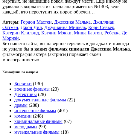
мертвых, не нашедшие покоя, жаждут мести. Еще никому не
удавалось вырваться из плена апартаментов №1303, ведь
каждый, кто переступит их порог, обречен…
Актеры:
Гордон Мастен
,
Джессика Малька
,
Джиллиан
Олтмэн
,
Джон Дил
,
Джулианна Мишель
,
Кори Севьер
,
Кэтерин Клилэнд
,
Кэтлин Мэкки
,
Миша Бартон
,
Ребекка Де
Морнэй
.
Без нашего сайта, вы наверное терялись в догадках и никогда
не узнали бы
в каких фильмах снимался Джессика Малька
,
фильмография актера (актрисы) поражает своей
многогранностью.
Киноафиша по жанрам
Боевики
(130)
военные фильмы
(23)
Детективы
(28)
документальные фильмы
(22)
драмы
(288)
интересные фильмы
(401)
комедии
(248)
криминальные фильмы
(67)
мелодрамы
(99)
музыкальные фильмы
(18)