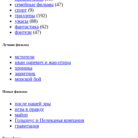
семейные фильмы
(47)
спорт
(9)
триллеры
(192)
ужасы
(88)
фантастика
(62)
фэнтези
(47)
Лучшие фильмы
мстители
иван царевич и жар-птица
хроника
защитник
морской бой
Новые фильмы
после нашей эры
игра в правду
майор
Гольциус и Пеликанья компания
гравитация