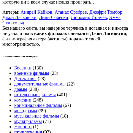
которую ни в коем случае нельзя проиграть…
Актеры:
Андрей Кайков
,
Атанас Сребрев
,
Джефри Тэмбор
,
Джон Ласковски
,
Лили Собески
,
Любомир Йончев
,
Эмма
Стикгольд
.
Без нашего сайта, вы наверное терялись в догадках и никогда
не узнали бы
в каких фильмах снимался Джон Ласковски
,
фильмография актера (актрисы) поражает своей
многогранностью.
Киноафиша по жанрам
Боевики
(130)
военные фильмы
(23)
Детективы
(28)
документальные фильмы
(22)
драмы
(288)
интересные фильмы
(401)
комедии
(248)
криминальные фильмы
(67)
мелодрамы
(99)
музыкальные фильмы
(18)
мультфильмы
(71)
Новости
(1)
приключения
(93)