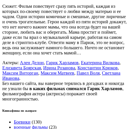
Сюжет: Фильм повествует сразу пять историй, каждая из
которых по-своему повествует о любви между матерью и ее
чадом. Одни истории комичные и смешные, другие лиричные
и очень трогательные. Герои каждой из пяти историй докажут,
что нет ничего важнее мамы, что она всегда будет на вашей
стороне, любить вас и оберегать. Мама простит и поймет,
даже если ты врал о музыкальной карьере, работая на самом
деле в стриптиз-клубе. Отвезти маму в Париж, это не вопрос,
ведь она заслуживает намного большего. Ничто не остановит
женщину, если она хочет стать мамой…
Актеры:
Ален Делон
,
Гарик Харламов
,
Екатерина Вилкова
,
Елизавета Боярская
,
Ирина Розанова
,
Константин Крюков
,
Максим Виторган
,
Максим Матвеев
,
Павел Воля
,
Светлана
Иванова
.
Без нашего сайта, вы наверное терялись в догадках и никогда
не узнали бы
в каких фильмах снимался Гарик Харламов
,
фильмография актера (актрисы) поражает своей
многогранностью.
Киноафиша по жанрам
Боевики
(130)
военные фильмы
(23)