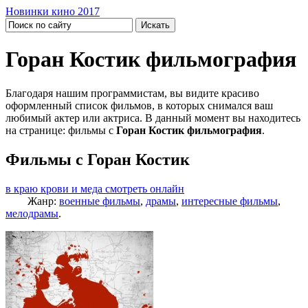
Новинки кино 2017
Горан Костик фильмография
Благодаря нашим программистам, вы видите красиво
оформленный список фильмов, в которых снимался ваш
любимый актер или актриса. В данный момент вы находитесь
на странице: фильмы с
Горан Костик фильмография
.
Фильмы с Горан Костик
в краю крови и меда смотреть онлайн
Жанр:
военные фильмы
,
драмы
,
интересные фильмы
,
мелодрамы
.