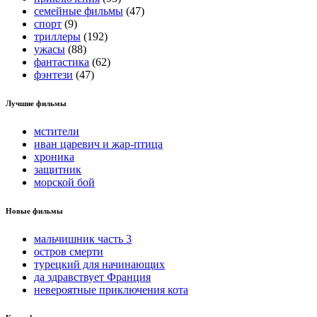
семейные фильмы
(47)
спорт
(9)
триллеры
(192)
ужасы
(88)
фантастика
(62)
фэнтези
(47)
Лучшие фильмы
мстители
иван царевич и жар-птица
хроника
защитник
морской бой
Новые фильмы
мальчишник часть 3
остров смерти
турецкий для начинающих
да здравствует Франция
невероятные приключения кота