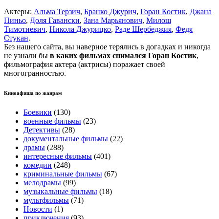
Актеры:
Альма Терзич
,
Бранко Джурич
,
Горан Костик
,
Джана
Пиньо
,
Доля Гавански
,
Зана Марьянович
,
Милош
Тимотиевич
,
Никола Джурицко
,
Раде Шербеджия
,
Федя
Стукан
.
Без нашего сайта, вы наверное терялись в догадках и никогда
не узнали бы
в каких фильмах снимался Горан Костик
,
фильмография актера (актрисы) поражает своей
многогранностью.
Киноафиша по жанрам
Боевики
(130)
военные фильмы
(23)
Детективы
(28)
документальные фильмы
(22)
драмы
(288)
интересные фильмы
(401)
комедии
(248)
криминальные фильмы
(67)
мелодрамы
(99)
музыкальные фильмы
(18)
мультфильмы
(71)
Новости
(1)
приключения
(93)