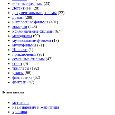
военные фильмы
(23)
Детективы
(28)
документальные фильмы
(22)
драмы
(288)
интересные фильмы
(401)
комедии
(248)
криминальные фильмы
(67)
мелодрамы
(99)
музыкальные фильмы
(18)
мультфильмы
(71)
Новости
(1)
приключения
(93)
семейные фильмы
(47)
спорт
(9)
триллеры
(192)
ужасы
(88)
фантастика
(62)
фэнтези
(47)
Лучшие фильмы
мстители
иван царевич и жар-птица
хроника