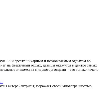
кул. Они грезят шикарным и незабываемым отдыхом во
денег на фееричный отдых, девицы окажутся в центре самых
ельные знакомства с наркоторговцами – это только начало.
он
.
афия актера (актрисы) поражает своей многогранностью.