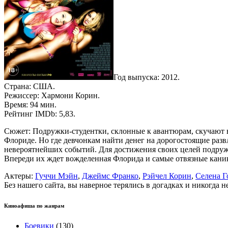
Год выпуска: 2012.
Страна: США.
Режиссер: Хармони Корин.
Время: 94 мин.
Рейтинг IMDb: 5,83.
Сюжет: Подружки-студентки, склонные к авантюрам, скучают 
Флориде. Но где девчонкам найти денег на дорогостоящие разв
невероятнейших событий. Для достижения своих целей подружк
Впереди их ждет вожделенная Флорида и самые отвязные кан
Актеры:
Гуччи Мэйн
,
Джеймс Франко
,
Рэйчел Корин
,
Селена Г
Без нашего сайта, вы наверное терялись в догадках и никогда 
Киноафиша по жанрам
Боевики
(130)