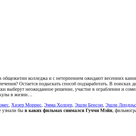
в общежитии колледжа и с нетерпением ожидают весенних кани
лечения? Остается подыскать способ подзаработать. В поисках 
и выберут неожиданное решение, участие в ограблении и сомнит
икулы в жизни…
омес
,
Хизер Моррис
,
Эмма Холцер
,
Эшли Бенсон
,
Эшли Лендць
не узнали бы
в каких фильмах снимался Гуччи Мэйн
, фильмогр