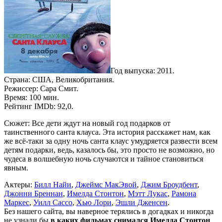
Год выпуска: 2011.
Страна: США, Великобритания.
Режиссер: Сара Смит.
Время: 100 мин.
Рейтинг IMDb: 92,0.
Сюжет: Все дети ждут на новый год подарков от
таинственного санта клауса. Эта история расскажет нам, как
же всё-таки за одну ночь санта клаус умудряется развести всем
детям подарки, ведь, казалось бы, это просто не возможно, но
чудеса в волшебную ночь случаются и тайное становиться
явным.
Актеры:
Билл Найи
,
Джеймс МакЭвой
,
Джим Броудбент
,
Джонни Бреннан
,
Имелда Стонтон
,
Мэтт Лукас
,
Рамона
Маркес
,
Уилл Сассо
,
Хью Лори
,
Эшли Дженсен
.
Без нашего сайта, вы наверное терялись в догадках и никогда
не узнали бы
в каких фильмах снимался Имелда Стонтон
,