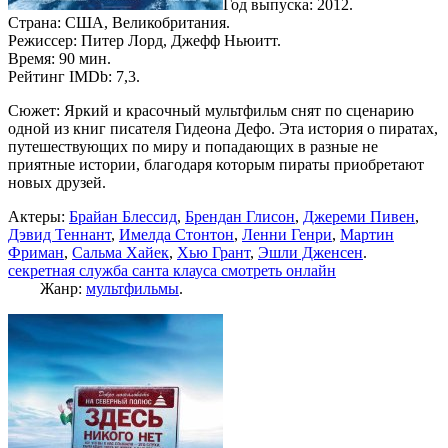
Год выпуска: 2012.
Страна: США, Великобритания.
Режиссер: Питер Лорд, Джефф Ньюитт.
Время: 90 мин.
Рейтинг IMDb: 7,3.
Сюжет: Яркий и красочный мультфильм снят по сценарию
одной из книг писателя Гидеона Дефо. Эта история о пиратах,
путешествующих по миру и попадающих в разные не
приятные истории, благодаря которым пираты приобретают
новых друзей.
Актеры:
Брайан Блессид
,
Брендан Глисон
,
Джереми Пивен
,
Дэвид Теннант
,
Имелда Стонтон
,
Ленни Генри
,
Мартин
Фриман
,
Сальма Хайек
,
Хью Грант
,
Эшли Дженсен
.
секретная служба санта клауса смотреть онлайн
Жанр:
мультфильмы
.