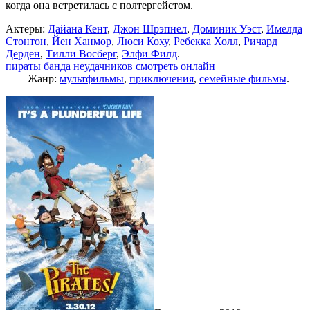
когда она встретилась с полтергейстом.
Актеры:
Дайана Кент
,
Джон Шрэпнел
,
Доминик Уэст
,
Имелда
Стонтон
,
Йен Ханмор
,
Люси Коху
,
Ребекка Холл
,
Ричард
Дерден
,
Тилли Восберг
,
Элфи Филд
.
пираты банда неудачников смотреть онлайн
Жанр:
мультфильмы
,
приключения
,
семейные фильмы
.