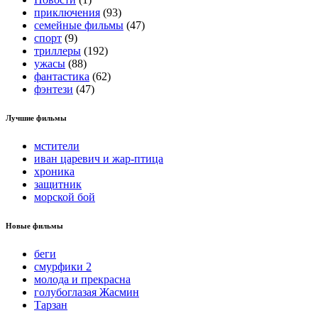
приключения
(93)
семейные фильмы
(47)
спорт
(9)
триллеры
(192)
ужасы
(88)
фантастика
(62)
фэнтези
(47)
Лучшие фильмы
мстители
иван царевич и жар-птица
хроника
защитник
морской бой
Новые фильмы
беги
смурфики 2
молода и прекрасна
голубоглазая Жасмин
Тарзан