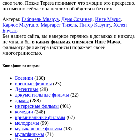
свое тело. Позже Тереза понимает, что эмоции это прекрасно,
но именно сейчас она неплохо обойдется и без них…
Актеры:
Габриель Мваруа
,
Дуня Совинец
,
Инге Маукс
,
Карлос Мкутано
,
Маргарет Тизель
,
Питер Казунгу
,
Хелен
Бругат
.
Без нашего сайта, вы наверное терялись в догадках и никогда
не узнали бы
в каких фильмах снимался Инге Маукс
,
фильмография актера (актрисы) поражает своей
многогранностью.
Киноафиша по жанрам
Боевики
(130)
военные фильмы
(23)
Детективы
(28)
документальные фильмы
(22)
драмы
(288)
интересные фильмы
(401)
комедии
(248)
криминальные фильмы
(67)
мелодрамы
(99)
музыкальные фильмы
(18)
мультфильмы
(71)
Новости
(1)