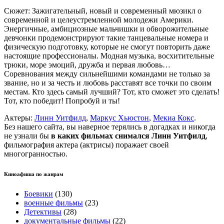
Сюжет: Зажигательный, новый и современный мюзикл о
современной и целеустремленной молодежи Америки.
Энергичные, амбициозные мальчишки и обворожительные
девчонки продемонстрируют такие танцевальные номера и
физическую подготовку, которые не смогут повторить даже
настоящие профессионалы. Модная музыка, восхитительные
трюки, море эмоций, дружба и первая любовь…
Соревнования между сильнейшими командами не только за
звание, но и за честь и любовь расставят все точки по своим
местам. Кто здесь самый лучший? Тот, кто сможет это сделать!
Тот, кто победит! Попробуй и ты!
Актеры:
Линн Уитфилд
,
Маркус Хьюстон
,
Мекиа Кокс
.
Без нашего сайта, вы наверное терялись в догадках и никогда
не узнали бы
в каких фильмах снимался Линн Уитфилд
,
фильмография актера (актрисы) поражает своей
многогранностью.
Киноафиша по жанрам
Боевики
(130)
военные фильмы
(23)
Детективы
(28)
документальные фильмы
(22)