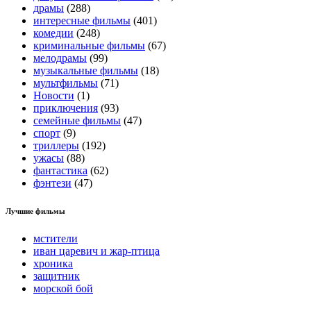
драмы
(288)
интересные фильмы
(401)
комедии
(248)
криминальные фильмы
(67)
мелодрамы
(99)
музыкальные фильмы
(18)
мультфильмы
(71)
Новости
(1)
приключения
(93)
семейные фильмы
(47)
спорт
(9)
триллеры
(192)
ужасы
(88)
фантастика
(62)
фэнтези
(47)
Лучшие фильмы
мстители
иван царевич и жар-птица
хроника
защитник
морской бой