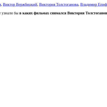
я
,
Виктор Вержбицкий
,
Виктория Толстоганова
,
Владимир Епиф
не узнали бы
в каких фильмах снимался Виктория Толстогано