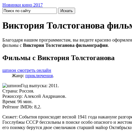
Новинки кино 2017
Виктория Толстоганова филь
Благодаря нашим программистам, вы видите красиво оформлен
фильмы с
Виктория Толстоганова фильмография
.
Фильмы с Виктория Толстоганова
шпион смотреть онлайн
Жанр:
приключения
.
Год выпуска: 2011.
Страна: Россия.
Режиссер: Алексей Андрианов.
Время: 96 мин.
Рейтинг IMDb: 8,2.
Сюжет: События происходят весной 1941 года накануне разго
Госслубжы СССР бессильны в поиске особо опасного и жестоко
его поимку берутся двое смельчаков старший майор Октябрьск