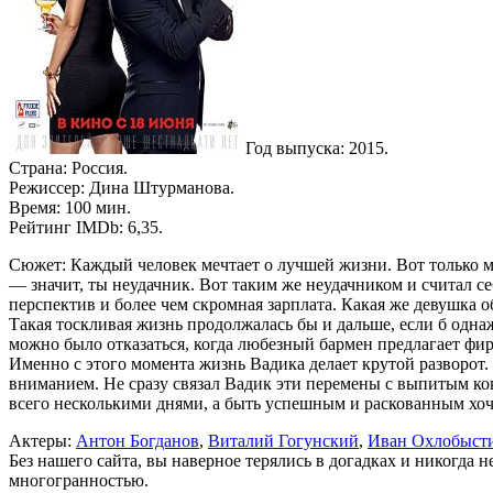
Год выпуска: 2015.
Страна: Россия.
Режиссер: Дина Штурманова.
Время: 100 мин.
Рейтинг IMDb: 6,35.
Сюжет: Каждый человек мечтает о лучшей жизни. Вот только меч
— значит, ты неудачник. Вот таким же неудачником и считал се
перспектив и более чем скромная зарплата. Какая же девушка о
Такая тоскливая жизнь продолжалась бы и дальше, если б одна
можно было отказаться, когда любезный бармен предлагает фир
Именно с этого момента жизнь Вадика делает крутой разворот.
вниманием. Не сразу связал Вадик эти перемены с выпитым кок
всего несколькими днями, а быть успешным и раскованным хо
Актеры:
Антон Богданов
,
Виталий Гогунский
,
Иван Охлобыст
Без нашего сайта, вы наверное терялись в догадках и никогда 
многогранностью.