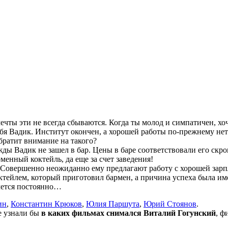
ты эти не всегда сбываются. Когда ты молод и симпатичен, хоче
бя Вадик. Институт окончен, а хорошей работы по-прежнему нет.
братит внимание на такого?
жды Вадик не зашел в бар. Цены в баре соответствовали его скр
менный коктейль, да еще за счет заведения!
 Совершенно неожиданно ему предлагают работу с хорошей зарпл
тейлем, который приготовил бармен, а причина успеха была имен
чется постоянно…
ин
,
Константин Крюков
,
Юлия Паршута
,
Юрий Стоянов
.
не узнали бы
в каких фильмах снимался Виталий Гогунский
, ф