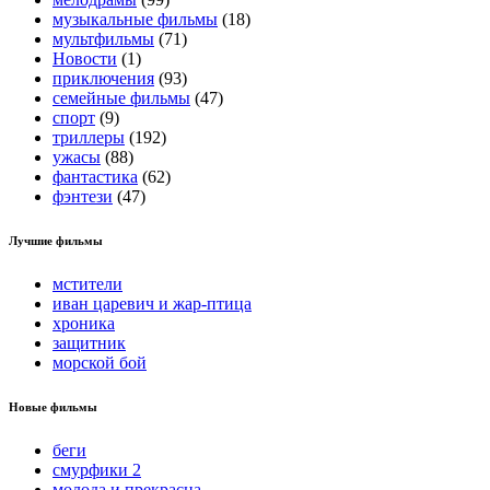
музыкальные фильмы
(18)
мультфильмы
(71)
Новости
(1)
приключения
(93)
семейные фильмы
(47)
спорт
(9)
триллеры
(192)
ужасы
(88)
фантастика
(62)
фэнтези
(47)
Лучшие фильмы
мстители
иван царевич и жар-птица
хроника
защитник
морской бой
Новые фильмы
беги
смурфики 2
молода и прекрасна