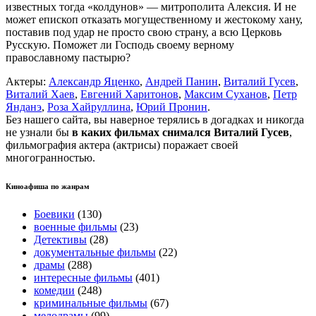
известных тогда «колдунов» — митрополита Алексия. И не
может епископ отказать могущественному и жестокому хану,
поставив под удар не просто свою страну, а всю Церковь
Русскую. Поможет ли Господь своему верному
православному пастырю?
Актеры:
Александр Яценко
,
Андрей Панин
,
Виталий Гусев
,
Виталий Хаев
,
Евгений Харитонов
,
Максим Суханов
,
Петр
Янданэ
,
Роза Хайруллина
,
Юрий Пронин
.
Без нашего сайта, вы наверное терялись в догадках и никогда
не узнали бы
в каких фильмах снимался Виталий Гусев
,
фильмография актера (актрисы) поражает своей
многогранностью.
Киноафиша по жанрам
Боевики
(130)
военные фильмы
(23)
Детективы
(28)
документальные фильмы
(22)
драмы
(288)
интересные фильмы
(401)
комедии
(248)
криминальные фильмы
(67)
мелодрамы
(99)