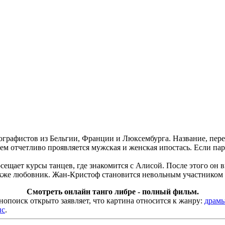
графистов из Бельгии, Франции и Люксембурга. Название, пере
ем отчетливо проявляется мужская и женская ипостась. Если пара
щает курсы танцев, где знакомится с Алисой. После этого он в
также любовник. Жан-Кристоф становится невольным участником 
Смотреть онлайн танго либре - полный фильм.
поиск открыто заявляет, что картина относится к жанру:
драм
нс
.