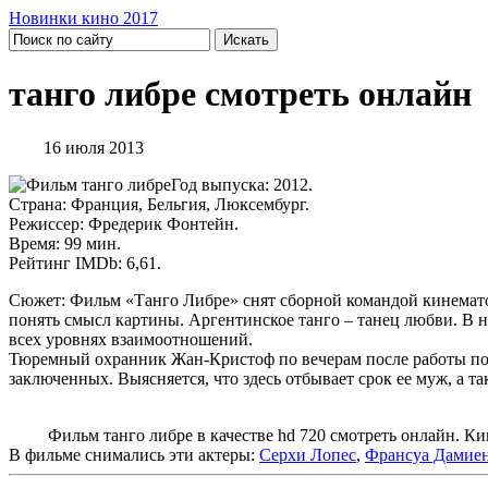
Новинки кино 2017
танго либре смотреть онлайн
16 июля 2013
Год выпуска: 2012.
Страна: Франция, Бельгия, Люксембург.
Режиссер: Фредерик Фонтейн.
Время: 99 мин.
Рейтинг IMDb: 6,61.
Сюжет: Фильм «Танго Либре» снят сборной командой кинемато
понять смысл картины. Аргентинское танго – танец любви. В н
всех уровнях взаимоотношений.
Тюремный охранник Жан-Кристоф по вечерам после работы посе
заключенных. Выясняется, что здесь отбывает срок ее муж, а 
Фильм танго либре в качестве hd 720 смотреть онлайн. Кино
В фильме снимались эти актеры:
Серхи Лопес
,
Франсуа Дамие