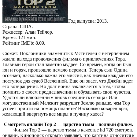
Год выпуска: 2013.
Страна: США.
Режиссер: Алан Тейлор.
Время: 121 мин.
Рейтинг IMDb: 8,09.
Сюжет: Поклонники знаменитых Мстителей с нетерпением
ждали выхода продолжения фильма о приключениях Тора.
Главный герой стал заметно мудрее. Со времен, когда он был
юн и горяч, произошло немало перемен. Теперь сын Одина
осознает, насколько важна его миссия, как значим каждый его
поступок для судеб Вселенной. Еще он знает, что Джейн ждет
его возвращения. Но долг воина заключается в том, чтобы
помнить о своем предназначении и обуздывать свои чувства.
Удастся ли влюбленным вновь соединить сердца? Или
могущественный Малекит разрушит Землю раньше, чем Тор
успеет прийти на помощь планете? Насколько коварен враг,
желающий ввергнуть все миры в пучину хаоса?
Смотреть онлайн Тор 2 — царство тьмы - полный фильм.
Фильм Тор 2 — царство тьмы в качестве hd 720 смотреть
онлайн. Кинопоиск открыто заявляет, что картина относится к