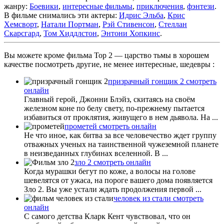
жанру:
Боевики
,
интересные фильмы
,
приключения
,
фэнтези
.
В фильме снимались эти актеры:
Идрис Эльба
,
Крис
Хемсворт
,
Натали Портман
,
Рэй Стивенсон
,
Стеллан
Скарсгард
,
Том Хиддлстон
,
Энтони Хопкинс
.
Вы можете кроме фильма Тор 2 — царство тьмы в хорошем
качестве посмотреть другие, не менее интересные, шедевры :
призрачный гонщик 2 смотреть
онлайн
Главный герой, Джонни Блэйз, скитаясь на своём
железном коне по белу свету, по-прежнему пытается
избавиться от проклятия, живущего в нем дьявола. На ...
прометей смотреть онлайн
Не что иное, как битва за все человечество ждет группу
отважных ученых на таинственной чужеземной планете
в неизведанных глубинах вселенной. В ...
зло 2 смотреть онлайн
Когда мурашки бегут по коже, а волосы на голове
шевелятся от ужаса, на пороге вашего дома появляется
Зло 2. Вы уже устали ждать продолжения первой ...
человек из стали смотреть
онлайн
С самого детства Кларк Кент чувствовал, что он