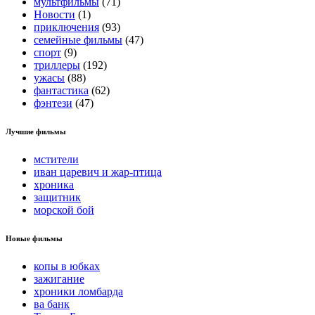
мультфильмы
(71)
Новости
(1)
приключения
(93)
семейные фильмы
(47)
спорт
(9)
триллеры
(192)
ужасы
(88)
фантастика
(62)
фэнтези
(47)
Лучшие фильмы
мстители
иван царевич и жар-птица
хроника
защитник
морской бой
Новые фильмы
копы в юбках
зажигание
хроники ломбарда
ва банк