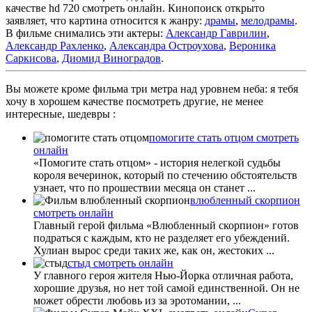
качестве hd 720 смотреть онлайн. Кинопоиск открыто
заявляет, что картина относится к жанру:
драмы
,
мелодрамы
.
В фильме снимались эти актеры:
Александр Гаврилин
,
Александр Рахленко
,
Александра Остроухова
,
Вероника
Саркисова
,
Диомид Виноградов
.
Вы можете кроме фильма три метра над уровнем неба: я тебя
хочу в хорошем качестве посмотреть другие, не менее
интересные, шедевры :
помогите стать отцом смотреть
онлайн
«Помогите стать отцом» - история нелегкой судьбы
короля вечеринок, который по стечению обстоятельств
узнает, что по прошествии месяца он станет ...
влюбленный скорпион
смотреть онлайн
Главный герой фильма «Влюбленный скорпион» готов
подраться с каждым, кто не разделяет его убеждений.
Хулиан вырос среди таких же, как он, жестоких ...
стыд смотреть онлайн
У главного героя жителя Нью-Йорка отличная работа,
хорошие друзья, но нет той самой единственной. Он не
может обрести любовь из за эротомании, ...