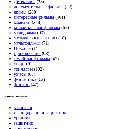
Детективы
(28)
документальные фильмы
(22)
драмы
(288)
интересные фильмы
(401)
комедии
(248)
криминальные фильмы
(67)
мелодрамы
(99)
музыкальные фильмы
(18)
мультфильмы
(71)
Новости
(1)
приключения
(93)
семейные фильмы
(47)
спорт
(9)
триллеры
(192)
ужасы
(88)
фантастика
(62)
фэнтези
(47)
Лучшие фильмы
мстители
иван царевич и жар-птица
хроника
защитник
морской бой