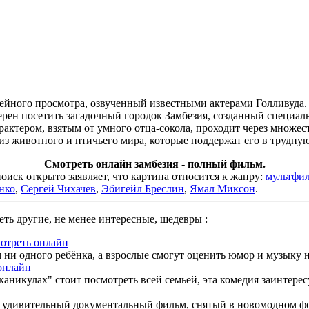
ейного просмотра, озвученный известными актерами Голливуда.
ерен посетить загадочный городок Замбезия, созданный специал
ктером, взятым от умного отца-сокола, проходит через множес
из животного и птичьего мира, которые поддержат его в трудную 
Смотреть онлайн замбезия - полный фильм.
ск открыто заявляет, что картина относится к жанру:
мультфи
нко
,
Сергей Чихачев
,
Эбигейл Бреслин
,
Ямал Миксон
.
ть другие, не менее интересные, шедевры :
мотреть онлайн
ни одного ребёнка, а взрослые смогут оценить юмор и музыку 
онлайн
кулах" стоит посмотреть всей семьей, эта комедия заинтересует
удивительный документальный фильм, снятый в новомодном форм