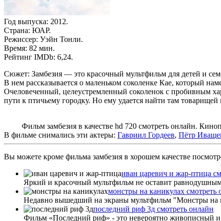
Год выпуска: 2012.
Страна: ЮАР.
Режиссер: Уэйн Тонли.
Время: 82 мин.
Рейтинг IMDb: 6,24.
Сюжет: Замбезия — это красочный мультфильм для детей и сем
В нем рассказывается о маленьком соколенке Кае, который нам
Очеловеченный, целеустремленный соколенок с пробивным хара
пути к птичьему городку. Но ему удается найти там товарищей 
Фильм замбезия в качестве hd 720 смотреть онлайн. Кинопои
В фильме снимались эти актеры:
Гавриил Гордеев
,
Пётр Иваще
Вы можете кроме фильма замбезия в хорошем качестве посмотре
иван царевич и жар-птица с
Яркий и красочный мультфильм не оставит равнодушным 
монстры на каникулах смотреть 
Недавно вышедший на экраны мультфильм "Монстры на кани
последний риф 3д смотреть онлайн
Фильм «Последний риф» - это невероятно живописный и 