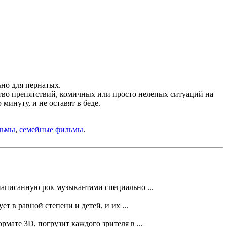
ьно для пернатых.
тво препятствий, комичных или просто нелепых ситуаций на
минуту, и не оставят в беде.
льмы
,
семейные фильмы
.
написанную рок музыкантами специально ...
 в равной степени и детей, и их ...
ате 3D, погрузит каждого зрителя в ...