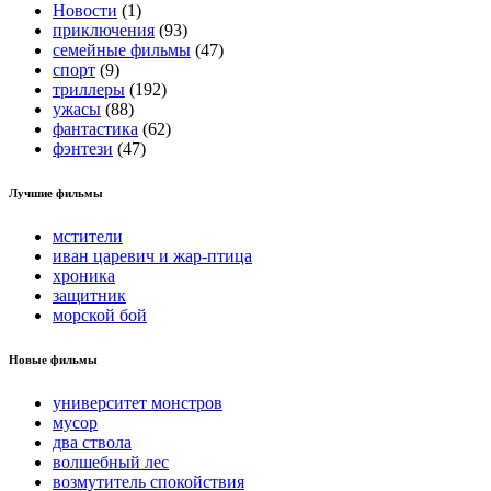
Новости
(1)
приключения
(93)
семейные фильмы
(47)
спорт
(9)
триллеры
(192)
ужасы
(88)
фантастика
(62)
фэнтези
(47)
Лучшие фильмы
мстители
иван царевич и жар-птица
хроника
защитник
морской бой
Новые фильмы
университет монстров
мусор
два ствола
волшебный лес
возмутитель спокойствия