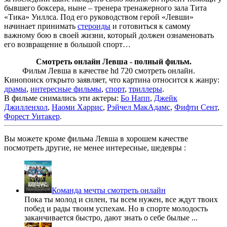
бывшего боксера, ныне – тренера тренажерного зала Тита
«Тика» Уиллса. Под его руководством герой «Левши»
начинает принимать
стероиды
и готовиться к самому
важному бою в своей жизни, который должен ознаменовать
его возвращение в большой спорт…
Смотреть онлайн Левша - полный фильм.
Фильм Левша в качестве hd 720 смотреть онлайн.
Кинопоиск открыто заявляет, что картина относится к жанру:
драмы
,
интересные фильмы
,
спорт
,
триллеры
.
В фильме снимались эти актеры:
Бо Напп
,
Джейк
Джилленхол
,
Наоми Харрис
,
Рэйчел МакАдамс
,
Фифти Сент
,
Форест Уитакер
.
Вы можете кроме фильма Левша в хорошем качестве
посмотреть другие, не менее интересные, шедевры :
Команда мечты смотреть онлайн
Пока ты молод и силен, ты всем нужен, все ждут твоих
побед и рады твоим успехам. Но в спорте молодость
заканчивается быстро, дают знать о себе былые ...