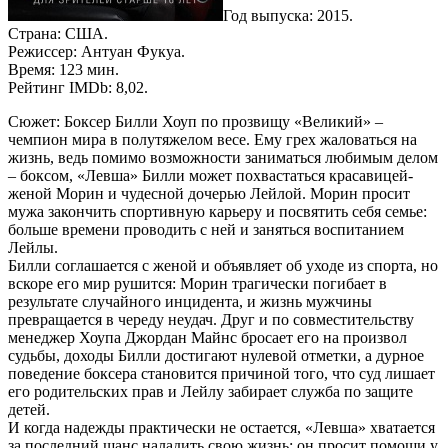
Год выпуска: 2015.
Страна: США.
Режиссер: Антуан Фукуа.
Время: 123 мин.
Рейтинг IMDb: 8,02.
Сюжет: Боксер Билли Хоуп по прозвищу «Великий» –
чемпион мира в полутяжелом весе. Ему грех жаловаться на
жизнь, ведь помимо возможности заниматься любимым делом
– боксом, «Левша» Билли может похвастаться красавицей-
женой Морин и чудесной дочерью Лейлой. Морин просит
мужа закончить спортивную карьеру и посвятить себя семье:
больше времени проводить с ней и заняться воспитанием
Лейлы.
Билли соглашается с женой и объявляет об уходе из спорта, но
вскоре его мир рушится: Морин трагически погибает в
результате случайного инцидента, и жизнь мужчины
превращается в череду неудач. Друг и по совместительству
менеджер Хоупа Джордан Майнс бросает его на произвол
судьбы, доходы Билли достигают нулевой отметки, а дурное
поведение боксера становится причиной того, что суд лишает
его родительских прав и Лейлу забирает служба по защите
детей.
И когда надежды практически не остается, «Левша» хватается
за последний шанс наладить свою жизнь: он просит помощи у