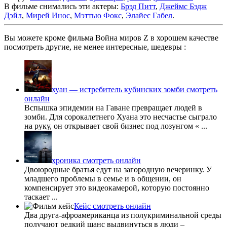
В фильме снимались эти актеры:
Брэд Питт
,
Джеймс Бэдж
Дэйл
,
Мирей Инос
,
Мэттью Фокс
,
Элайес Габел
.
Вы можете кроме фильма Война миров Z в хорошем качестве
посмотреть другие, не менее интересные, шедевры :
хуан — истребитель кубинских зомби смотреть
онлайн
Вспышка эпидемии на Гаване превращает людей в
зомби. Для сорокалетнего Хуана это несчастье сыграло
на руку, он открывает свой бизнес под лозунгом « ...
хроника смотреть онлайн
Двоюродные братья едут на загородную вечеринку. У
младшего проблемы в семье и в общении, он
компенсирует это видеокамерой, которую постоянно
таскает ...
Кейс смотреть онлайн
Два друга-афроамериканца из полукриминальной среды
получают редкий шанс выдвинуться в люди –