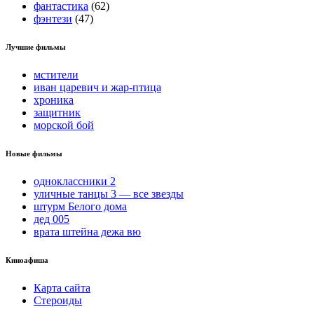
фантастика
(62)
фэнтези
(47)
Лучшие фильмы
мстители
иван царевич и жар-птица
хроника
защитник
морской бой
Новые фильмы
одноклассники 2
уличные танцы 3 — все звезды
штурм Белого дома
дед 005
врата штейна дежа вю
Киноафиша
Карта сайта
Стероиды