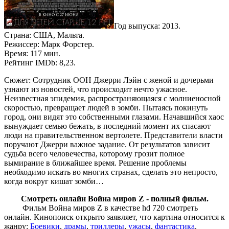
Год выпуска: 2013.
Страна: США, Мальта.
Режиссер: Марк Форстер.
Время: 117 мин.
Рейтинг IMDb: 8,23.
Сюжет: Сотрудник ООН Джерри Лэйн с женой и дочерьми
узнают из новостей, что происходит нечто ужасное.
Неизвестная эпидемия, распространяющаяся с молниеносной
скоростью, превращает людей в зомби. Пытаясь покинуть
город, они видят это собственными глазами. Начавшийся хаос
вынуждает семью бежать, в последний момент их спасают
люди на правительственном вертолете. Представители власти
поручают Джерри важное задание. От результатов зависит
судьба всего человечества, которому грозит полное
вымирание в ближайшее время. Решение проблемы
необходимо искать во многих странах, сделать это непросто,
когда вокруг кишат зомби…
Смотреть онлайн Война миров Z - полный фильм.
Фильм Война миров Z в качестве hd 720 смотреть
онлайн. Кинопоиск открыто заявляет, что картина относится к
жанру:
Боевики
,
драмы
,
триллеры
,
ужасы
,
фантастика
.