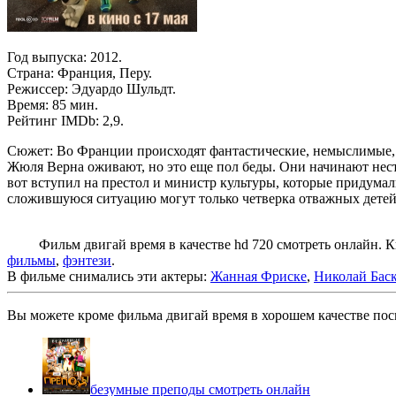
Год выпуска: 2012.
Страна: Франция, Перу.
Режиссер: Эдуардо Шульдт.
Время: 85 мин.
Рейтинг IMDb: 2,9.
Сюжет: Во Франции происходят фантастические, немыслимые, п
Жюля Верна оживают, но это еще пол беды. Они начинают нести
вот вступил на престол и министр культуры, которые придумал
сложившуюся ситуацию могут только четверка отважных детей.
Фильм двигай время в качестве hd 720 смотреть онлайн. Кин
фильмы
,
фэнтези
.
В фильме снимались эти актеры:
Жанная Фриске
,
Николай Бас
Вы можете кроме фильма двигай время в хорошем качестве посм
безумные преподы смотреть онлайн