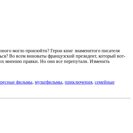
нного могло произойти? Герои книг знаменитого писателя
ься? Во всем виноваты французский президент, который вот-
 их мнению правки. Но они все перепутали. Изменить
ересные фильмы
,
мультфильмы
,
приключения
,
семейные