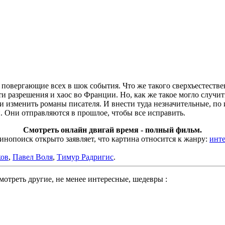
овергающие всех в шок события. Что же такого сверхъестестве
 разрешения и хаос во Франции. Но, как же такое могло случит
и изменить романы писателя. И внести туда незначительные, по
 Они отправляются в прошлое, чтобы все исправить.
Смотреть онлайн двигай время - полный фильм.
опоиск открыто заявляет, что картина относится к жанру:
инт
ков
,
Павел Воля
,
Тимур Радригис
.
отреть другие, не менее интересные, шедевры :