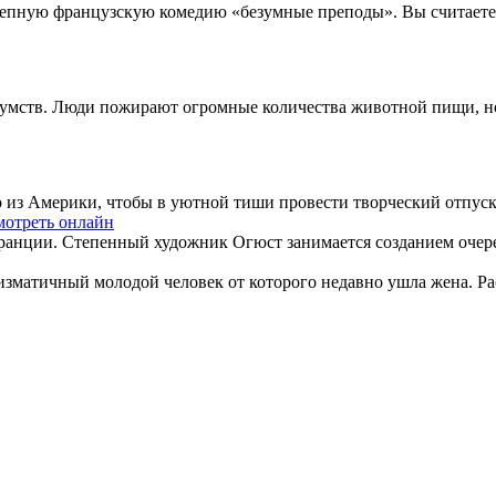
олепную французскую комедию «безумные преподы». Вы считаете 
зумств. Люди пожирают огромные количества животной пищи, но 
из Америки, чтобы в уютной тиши провести творческий отпуск.
мотреть онлайн
ранции. Степенный художник Огюст занимается созданием очеред
изматичный молодой человек от которого недавно ушла жена. Ра