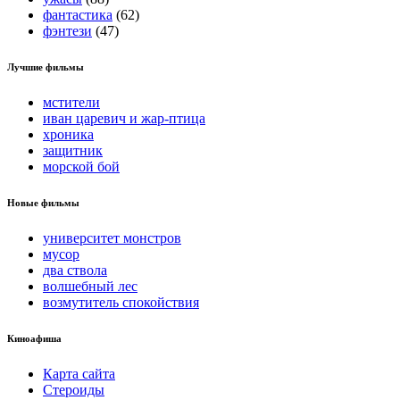
фантастика
(62)
фэнтези
(47)
Лучшие фильмы
мстители
иван царевич и жар-птица
хроника
защитник
морской бой
Новые фильмы
университет монстров
мусор
два ствола
волшебный лес
возмутитель спокойствия
Киноафиша
Карта сайта
Стероиды