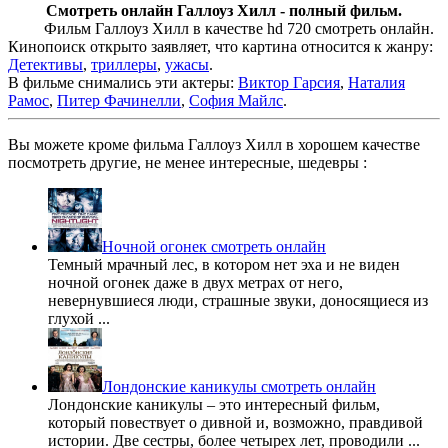
Смотреть онлайн Галлоуз Хилл - полный фильм.
Фильм Галлоуз Хилл в качестве hd 720 смотреть онлайн.
Кинопоиск открыто заявляет, что картина относится к жанру:
Детективы
,
триллеры
,
ужасы
.
В фильме снимались эти актеры:
Виктор Гарсия
,
Наталия
Рамос
,
Питер Фачинелли
,
София Майлс
.
Вы можете кроме фильма Галлоуз Хилл в хорошем качестве
посмотреть другие, не менее интересные, шедевры :
Ночной огонек смотреть онлайн
Темный мрачный лес, в котором нет эха и не виден
ночной огонек даже в двух метрах от него,
невернувшиеся люди, страшные звуки, доносящиеся из
глухой ...
Лондонские каникулы смотреть онлайн
Лондонские каникулы – это интересный фильм,
который повествует о дивной и, возможно, правдивой
истории. Две сестры, более четырех лет, проводили ...