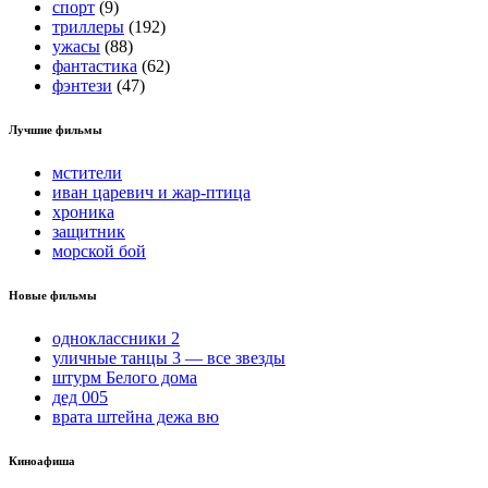
спорт
(9)
триллеры
(192)
ужасы
(88)
фантастика
(62)
фэнтези
(47)
Лучшие фильмы
мстители
иван царевич и жар-птица
хроника
защитник
морской бой
Новые фильмы
одноклассники 2
уличные танцы 3 — все звезды
штурм Белого дома
дед 005
врата штейна дежа вю
Киноафиша