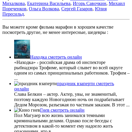
Михалкова
,
Екатерина Васильева
,
Игорь Савочкин
,
Михаил
Пореченков
,
Ольга Волкова
,
Сергей Газаров
,
Юлия
Пересильд
.
Вы можете кроме фильма марафон в хорошем качестве
посмотреть другие, не менее интересные, шедевры :
Находка смотреть онлайн
«Находка» - российская драма об инспекторе
рыбнадзора Трофиме, который слывет во всей округе
одним из самых принципиальных работников. Трофим –
...
праздник взаперти смотреть
онлайн
Слава Белкин – актер. Актер, увы, не знаменитый,
поэтому каждую Новогоднюю ночь он подрабатывает
Дедом Морозом, разъезжая по частным заказам. В этот ...
Гнев смотреть онлайн
Пол Магуаер всю жизнь занимался темными
криминальными делами. Однако после беседы с
детективом в какой-то момент ему надоело жить
опасениями, что в ...