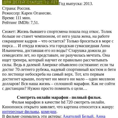
Год выпуска: 2013.
Страна: Россия.
Режиссер: Карен Оганесян.
Время: 111 мин.
Рейтинг IMDb: 7,51.
Сюжет: Жизнь бывшего спортсмена пошла под откос. Толик
больше не станет чемпионом, от него ушла жена, на работе
сокращение кадров – что остается? Только броситься в море с
пирса… И откуда взялась эта городская сумасшедшая Анна
Ильинична, доставшая его из воды? Старушка дожила до
семидесяти лет, но представьте, не разучилась мечтать. Она
ищет тренера, который научит ее правильно рассчитывать
силы. Ведь в далекой Америке объявлено состязание: если ты
достиг 70-летнего рубежа, надевай спортивный костюм и беги
по лестнице небоскреба на самый верх. Тот, кто первым
достигнет крыши, получит ни много ни мало – один миллион
долларов! Вся наша жизнь – сплошной марафон. Как не сойти
с дистанции? Нужно просто помнить о цели…
Смотреть онлайн марафон - полный фильм.
Фильм марафон в качестве hd 720 смотреть онлайн.
Кинопоиск открыто заявляет, что картина относится к жанру:
интересные фильмы
,
комедии
.
В фильме снимались эти актеры:
Анатолий Белый
,
Анна