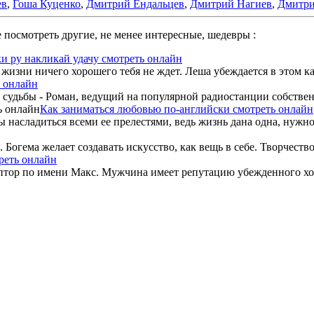
ев
,
Гоша Куценко
,
Дмитрий Ендальцев
,
Дмитрий Нагиев
,
Дмитри
 посмотреть другие, не менее интересные, шедевры :
и ру накликай удачу смотреть онлайн
в жизни ничего хорошего тебя не ждет. Леша убеждается в этом к
ь онлайн
судьбы - Роман, ведущий на популярной радиостанции собственн
Как заниматься любовью по-английски смотреть онлайн
 насладиться всеми ее прелестями, ведь жизнь дана одна, нужно 
Богема желает создавать искусство, как вещь в себе. Творчество 
реть онлайн
тор по имени Макс. Мужчина имеет репутацию убежденного холос