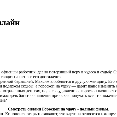
нлайн
офисный работник, давно потерявший веру в чудеса и судьбу. 
сводит на нет все его достижения.
ренной барышней, Максим влюбляется в другую женщину. Его кар
ся подарком судьбы, а гороскоп на удачу — дарит шанс изменить
потраченных деньгах, но, к его удивлению, гороскоп начинает с
мая дочь богатого папочки привыкла получать все что пожелает,
цей?
Смотреть онлайн Гороскоп на удачу - полный фильм.
. Кинопоиск открыто заявляет, что картина относится к жанру