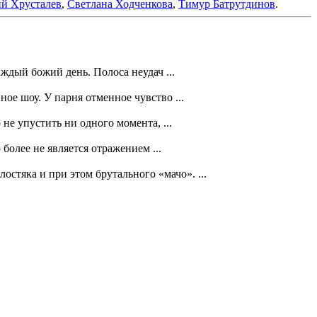
й Хрусталев
,
Светлана Ходченкова
,
Тимур Батрутдинов
.
аждый божий день. Полоса неудач ...
ое шоу. У парня отменное чувство ...
не упустить ни одного момента, ...
более не является отражением ...
тяка и при этом брутального «мачо». ...