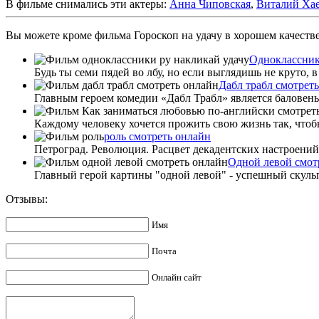
В фильме снимались эти актеры:
Анна Чиповская
,
Виталий Ха
Вы можете кроме фильма Гороскоп на удачу в хорошем качестве
Одноклассник
Будь ты семи пядей во лбу, но если выглядишь не круто, 
Дабл трабл смотрет
Главным героем комедии «Дабл Трабл» является баловень 
Каждому человеку хочется прожить свою жизнь так, чтобы
роль смотреть онлайн
Петроград. Революция. Расцвет декадентских настроений. 
Одной левой смот
Главный герой картины "одной левой" - успешный скульп
Отзывы:
Имя
Почта
Онлайн сайт