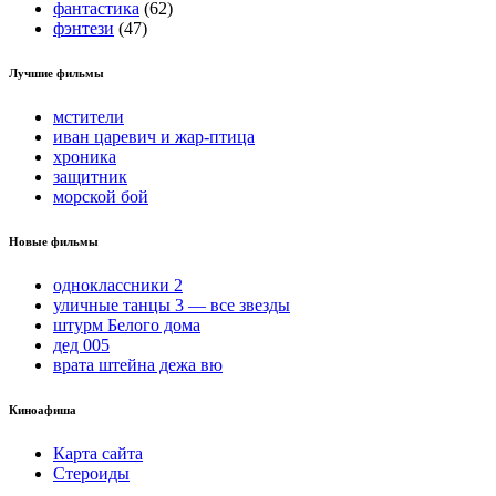
фантастика
(62)
фэнтези
(47)
Лучшие фильмы
мстители
иван царевич и жар-птица
хроника
защитник
морской бой
Новые фильмы
одноклассники 2
уличные танцы 3 — все звезды
штурм Белого дома
дед 005
врата штейна дежа вю
Киноафиша
Карта сайта
Стероиды