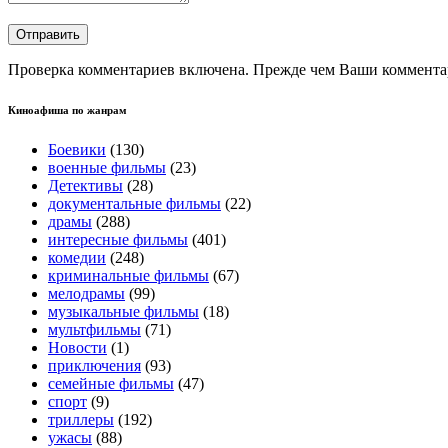
Проверка комментариев включена. Прежде чем Ваши комментар
Киноафиша по жанрам
Боевики
(130)
военные фильмы
(23)
Детективы
(28)
документальные фильмы
(22)
драмы
(288)
интересные фильмы
(401)
комедии
(248)
криминальные фильмы
(67)
мелодрамы
(99)
музыкальные фильмы
(18)
мультфильмы
(71)
Новости
(1)
приключения
(93)
семейные фильмы
(47)
спорт
(9)
триллеры
(192)
ужасы
(88)