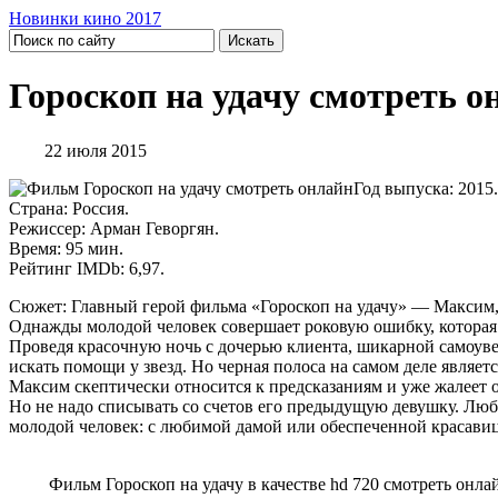
Новинки кино 2017
Гороскоп на удачу смотреть о
22 июля 2015
Год выпуска: 2015.
Страна: Россия.
Режиссер: Арман Геворгян.
Время: 95 мин.
Рейтинг IMDb: 6,97.
Сюжет: Главный герой фильма «Гороскоп на удачу» — Максим, 
Однажды молодой человек совершает роковую ошибку, которая 
Проведя красочную ночь с дочерью клиента, шикарной самоуве
искать помощи у звезд. Но черная полоса на самом деле являет
Максим скептически относится к предсказаниям и уже жалеет о 
Но не надо списывать со счетов его предыдущую девушку. Люби
молодой человек: с любимой дамой или обеспеченной красави
Фильм Гороскоп на удачу в качестве hd 720 смотреть онлайн