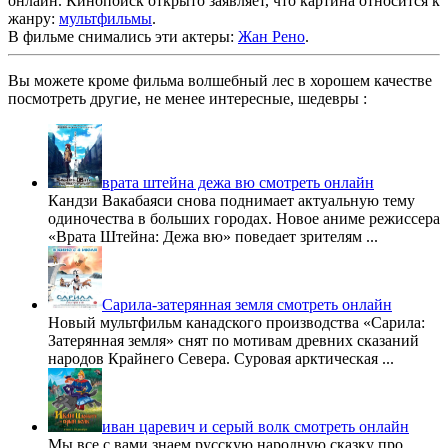
онлайн. Кинопоиск открыто заявляет, что картина относится к
жанру:
мультфильмы
.
В фильме снимались эти актеры:
Жан Рено
.
Вы можете кроме фильма волшебный лес в хорошем качестве
посмотреть другие, не менее интересные, шедевры :
врата штейна дежа вю смотреть онлайн
Кандзи Вакабаяси снова поднимает актуальную тему
одиночества в больших городах. Новое аниме режиссера
«Врата Штейна: Дежа вю» поведает зрителям ...
Сарила-затерянная земля смотреть онлайн
Новый мультфильм канадского производства «Сарила:
Затерянная земля» снят по мотивам древних сказаний
народов Крайнего Севера. Суровая арктическая ...
иван царевич и серый волк смотреть онлайн
Мы все с вами знаем русскую народную сказку про