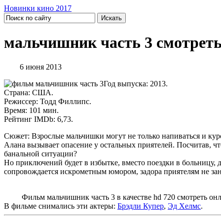
Новинки кино 2017
мальчишник часть 3 смотреть
6 июня 2013
Год выпуска: 2013.
Страна: США.
Режиссер: Тодд Филлипс.
Время: 101 мин.
Рейтинг IMDb: 6,73.
Сюжет: Взрослые мальчишки могут не только напиваться и куро
Алана вызывает опасение у остальных приятелей. Посчитав, что
банальной ситуации?
Но приключений будет в избытке, вместо поездки в больницу, 
сопровождается искрометным юмором, задора приятелям не з
Фильм мальчишник часть 3 в качестве hd 720 смотреть онлай
В фильме снимались эти актеры:
Брэдли Купер
,
Эд Хелмс
.