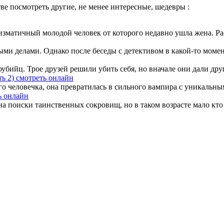
е посмотреть другие, не менее интересные, шедевры :
изматичный молодой человек от которого недавно ушла жена. Ра
 делами. Однако после беседы с детективом в какой-то момент 
ийц. Трое друзей решили убить себя, но вначале они дали друг
ть 2) смотреть онлайн
человечка, она превратилась в сильного вампира с уникальными
ь онлайн
на поиски таинственных сокровищ, но в таком возрасте мало кто 