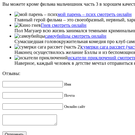
Вы можете кроме фильма мальчишник часть 3 в хорошем качеств
мой парень – псих смотреть онлайн
Главный герой фильма – это своеобразный, нервный, хар
Гнев смотреть онлайн
Пол Магуаер всю жизнь занимался темными криминальными
самоубийцы смотреть онлайн
Сумасшедшая головокружительная комедия про клуб самоуб
сумерки сага рассвет (час
Наконец осуществилось желание Бэллы и из беспомощного 
искатели приключений смотрет
Наверное, каждый человек в детстве мечтал отправиться 
Отзывы:
Имя
Почта
Онлайн сайт