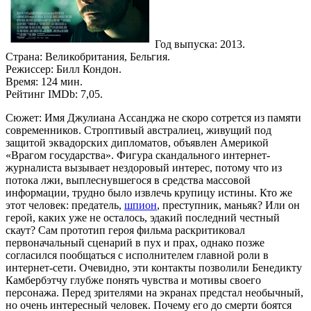
Год выпуска: 2013.
Страна: Великобритания, Бельгия.
Режиссер: Билл Кондон.
Время: 124 мин.
Рейтинг IMDb: 7,05.
Сюжет: Имя Джулиана Ассанджа не скоро сотрется из памяти
современников. Строптивый австралиец, живущий под
защитой эквадорских дипломатов, объявлен Америкой
«Врагом государства». Фигура скандального интернет-
журналиста вызывает нездоровый интерес, потому что из
потока лжи, выплеснувшегося в средства массовой
информации, трудно было извлечь крупицу истины. Кто же
этот человек: предатель,
шпион
, преступник, маньяк? Или он
герой, каких уже не осталось, эдакий последний честный
скаут? Сам прототип героя фильма раскритиковал
первоначальный сценарий в пух и прах, однако позже
согласился пообщаться с исполнителем главной роли в
интернет-сети. Очевидно, эти контакты позволили Бенедикту
Камбербэтчу глубже понять чувства и мотивы своего
персонажа. Перед зрителями на экранах предстал необычный,
но очень интересный человек. Почему его до смерти боятся