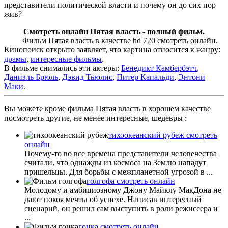
представители политической власти и почему он до сих пор
жив?
Смотреть онлайн Пятая власть - полный фильм.
Фильм Пятая власть в качестве hd 720 смотреть онлайн.
Кинопоиск открыто заявляет, что картина относится к жанру:
драмы
,
интересные фильмы
.
В фильме снимались эти актеры:
Бенедикт Камбербэтч
,
Даниэль Брюль
,
Дэвид Тьюлис
,
Питер Капальди
,
Энтони
Маки
.
Вы можете кроме фильма Пятая власть в хорошем качестве
посмотреть другие, не менее интересные, шедевры :
тихоокеанский рубеж смотреть
онлайн
Почему-то во все времена представители человечества
считали, что однажды из космоса на Землю нападут
пришельцы. Для борьбы с межпланетной угрозой в ...
голгофа смотреть онлайн
Молодому и амбициозному Джону Майклу МакДона не
дают покоя мечты об успехе. Написав интересный
сценарий, он решил сам выступить в роли режиссера и
...
гонка смотреть онлайн